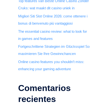
Top features van Beste Online Casino Zonder
r
Cruks: wat maakt dit casino uniek in
p
Migliori Siti Slot Online 2026: come ottenere i
o
bonus di benvenuto più vantaggiosi
The essential casino review: what to look for
r
in games and features
:
Fortgeschrittene Strategien im Glücksspiel So
maximieren Sie Ihre Gewinnchancen
Online casino features you shouldn’t miss:
enhancing your gaming adventure
Comentarios
recientes