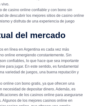
 vivo.
o de casino online confiable y con bono sin
ad de descubrir los mejores sitios de casino online
mismo y disfruta de una experiencia de juego
tual del mercado
nos en línea en Argentina es cada vez más
sino online emergiendo constantemente. Sin
son confiables, lo que hace que sea importante
ine para jugar. En este sentido, es fundamental
una variedad de juegos, una buena reputación y
 online con bono gratis, ya que ofrecen una
in necesidad de depositar dinero. Además, es
rtificaciones de los casinos online para asegurarse
s. Algunos de los mejores casinos online en