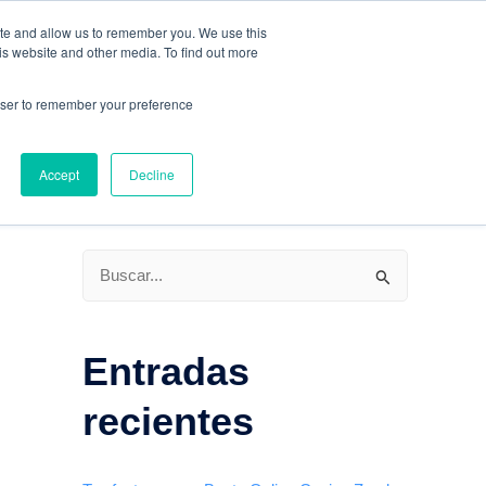
ite and allow us to remember you. We use this
is website and other media. To find out more
rowser to remember your preference
SERVICIOS
BLOG
CONTACTO
Accept
Decline
B
u
Entradas
s
recientes
c
a