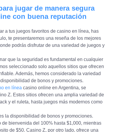
para jugar de manera segura
line con buena reputación
r a tus juegos favoritos de casino en línea, has
ículo, te presentaremos una reseña de los mejores
 donde podrás disfrutar de una variedad de juegos y
onar que la seguridad es fundamental en cualquier
hemos seleccionado solo aquellos sitios que ofrecen
nfiable. Además, hemos considerado la variedad
a disponibilidad de bonos y promociones.
no en línea
casino online en Argentina, se
no Z. Estos sitios ofrecen una amplia variedad de
jack y el ruleta, hasta juegos más modernos como
es la disponibilidad de bonos y promociones.
o de bienvenida del 100% hasta $1,000, mientras
ito de $50. Casino Z, por otro lado, ofrece una