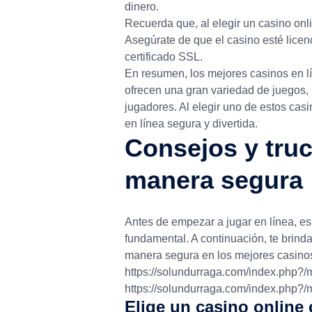
dinero.
Recuerda que, al elegir un casino onli
Asegúrate de que el casino esté licen
certificado SSL.
En resumen, los mejores casinos en l
ofrecen una gran variedad de juegos
jugadores. Al elegir uno de estos casi
en línea segura y divertida.
Consejos y truc
manera segura
Antes de empezar a jugar en línea, es
fundamental. A continuación, te brind
manera segura en los mejores casino
https://solundurraga.com/index.php?/m
https://solundurraga.com/index.php?/m
Elige un casino online