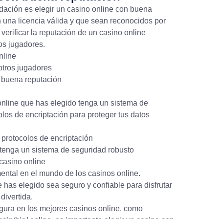
ación es elegir un casino online con buena
 una licencia válida y que sean reconocidos por
verificar la reputación de un casino online
os jugadores.
nline
otros jugadores
 buena reputación
nline que has elegido tenga un sistema de
olos de encriptación para proteger tus datos
e protocolos de encriptación
 tenga un sistema de seguridad robusto
 casino online
ntal en el mundo de los casinos online.
 has elegido sea seguro y confiable para disfrutar
divertida.
ura en los mejores casinos online, como