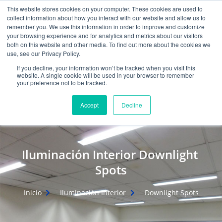
Ir
W
F
Y
I
E
This website stores cookies on your computer. These cookies are used to
al
h
a
o
n
n
collect information about how you interact with our website and allow us to
contenido
a
c
u
s
v
remember you. We use this information in order to improve and customize
t
e
t
t
e
your browsing experience and for analytics and metrics about our visitors
mercadeo@grupoeib.com
WhatsApp:
+57
s
b
u
a
l
both on this website and other media. To find out more about the cookies we
3103229640
PBX:
+ 601 342 80 45
a
o
b
g
o
use, see our Privacy Policy.
p
o
e
r
p
If you decline, your information won’t be tracked when you visit this
p
k
a
e
website. A single cookie will be used in your browser to remember
m
your preference not to be tracked.
Accept
Decline
Iluminación Interior Downlight
Spots
Inicio
Iluminación Interior
Downlight Spots