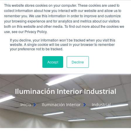
Ir
W
F
Y
I
E
This website stores cookies on your computer. These cookies are used to
al
h
a
o
n
n
collect information about how you interact with our website and allow us to
contenido
a
c
u
s
v
remember you. We use this information in order to improve and customize
t
e
t
t
e
your browsing experience and for analytics and metrics about our visitors
mercadeo@grupoeib.com
WhatsApp:
+57
s
b
u
a
l
both on this website and other media. To find out more about the cookies we
3103229640
PBX:
+ 601 342 80 45
a
o
b
g
o
use, see our Privacy Policy.
p
o
e
r
p
If you decline, your information won’t be tracked when you visit this
p
k
a
e
website. A single cookie will be used in your browser to remember
m
your preference not to be tracked.
Accept
Decline
Iluminación Interior Industrial
Inicio
Iluminación Interior
Industrial