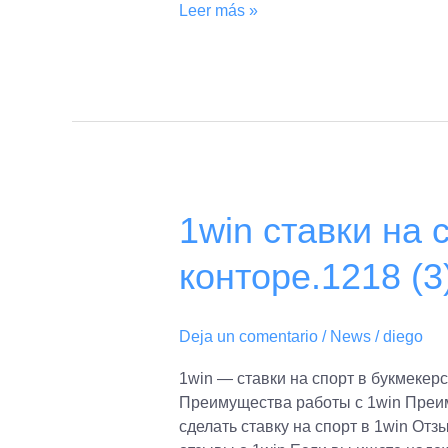
Leer más »
1win
1win ставки на 
ставки
конторе.1218 (3
на
спорт
в
Deja un comentario
/
News
/
diego
букмекерской
конторе.1218
1win — ставки на спорт в букмеке
(3)
Преимущества работы с 1win Преи
сделать ставку на спорт в 1win От