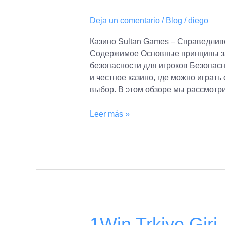
защита
Deja un comentario
/
Blog
/
diego
данных
игроков.2357
Казино Sultan Games – Справедлив
Содержимое Основные принципы з
безопасности для игроков Безопас
и честное казино, где можно играть
выбор. В этом обзоре мы рассмотри
Leer más »
1Win
1Win Trkiye Giri