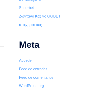
Superbet
Ζωντανό Καζίνο GGBET
στοιχηματικες
Meta
Acceder
Feed de entradas
Feed de comentarios
WordPress.org