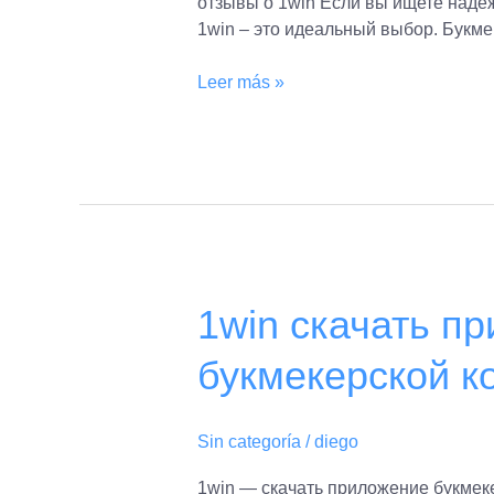
отзывы о 1win Если вы ищете надеж
1win – это идеальный выбор. Букме
Leer más »
1win
1win скачать п
скачать
букмекерской к
приложение
букмекерской
конторы.604
Sin categoría
/
diego
1win — скачать приложение букме