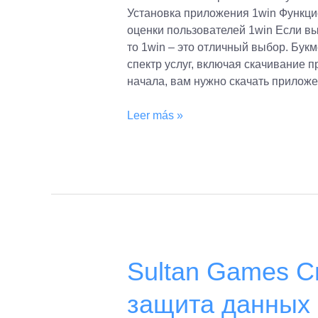
Установка приложения 1win Функци
оценки пользователей 1win Если вы
то 1win – это отличный выбор. Бук
спектр услуг, включая скачивание 
начала, вам нужно скачать прилож
Leer más »
Sultan
Sultan Games С
Games
защита данных 
Справедливость
и