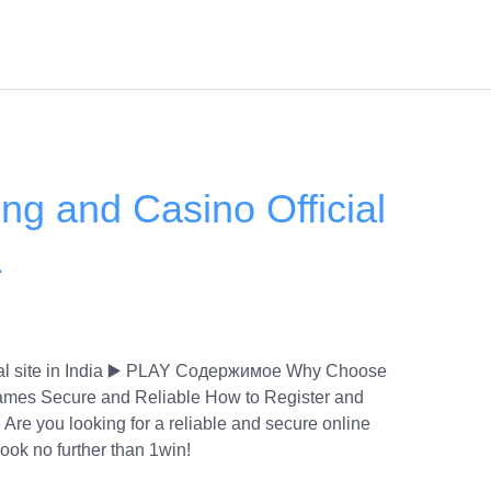
ing and Casino Official
1
cial site in India ▶️ PLAY Содержимое Why Choose
Games Secure and Reliable How to Register and
te Are you looking for a reliable and secure online
Look no further than 1win!