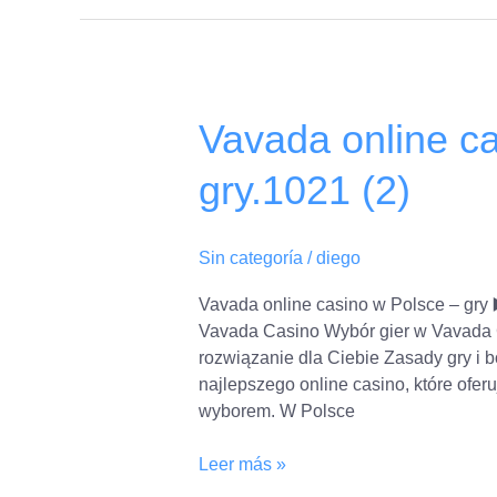
Vavada
Vavada online c
online
gry.1021 (2)
casino
w
Polsce
Sin categoría
/
diego
gry.1021
(2)
Vavada online casino w Polsce – gr
Vavada Casino Wybór gier w Vavada C
rozwiązanie dla Ciebie Zasady gry i 
najlepszego online casino, które oferu
wyborem. W Polsce
Leer más »