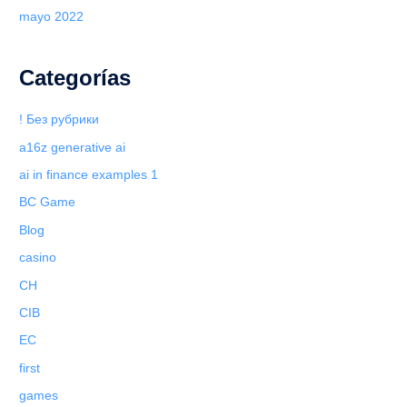
mayo 2022
Categorías
! Без рубрики
a16z generative ai
ai in finance examples 1
BC Game
Blog
casino
CH
CIB
EC
first
games