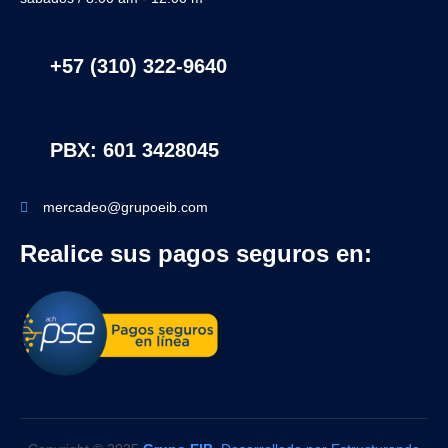
+57 (310) 322-9640
PBX: 601 3428045
mercadeo@grupoeib.com
Realice sus pagos seguros en: