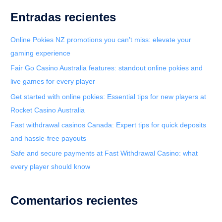
Entradas recientes
s
c
Online Pokies NZ promotions you can’t miss: elevate your
a
gaming experience
Fair Go Casino Australia features: standout online pokies and
r
live games for every player
p
Get started with online pokies: Essential tips for new players at
o
Rocket Casino Australia
r
Fast withdrawal casinos Canada: Expert tips for quick deposits
:
and hassle-free payouts
Safe and secure payments at Fast Withdrawal Casino: what
every player should know
Comentarios recientes