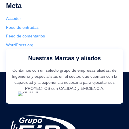
Meta
Acceder
Feed de entradas
Feed de comentarios
WordPress.org
Nuestras Marcas y aliados
Contamos con un selecto grupo de empresas aliadas, de
Ingeniería y especialistas en el sector, que cuentan con la
capacidad y la experiencia necesaria para ejecutar sus
PROYECTOS con CALIDAD y EFICIENCIA.