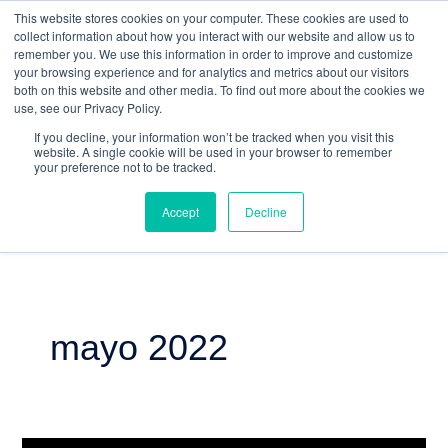
Ir
W
F
Y
I
E
This website stores cookies on your computer. These cookies are used to
al
h
a
o
n
n
collect information about how you interact with our website and allow us to
contenido
a
c
u
s
v
remember you. We use this information in order to improve and customize
t
e
t
t
e
your browsing experience and for analytics and metrics about our visitors
mercadeo@grupoeib.com
WhatsApp:
+57
s
b
u
a
l
both on this website and other media. To find out more about the cookies we
3103229640
PBX:
+ 601 342 80 45
a
o
b
g
o
use, see our Privacy Policy.
RVICIOS
CONTACTO
BLOG
p
o
e
r
p
If you decline, your information won’t be tracked when you visit this
p
k
a
e
website. A single cookie will be used in your browser to remember
m
your preference not to be tracked.
Accept
Decline
mayo 2022
Sistema