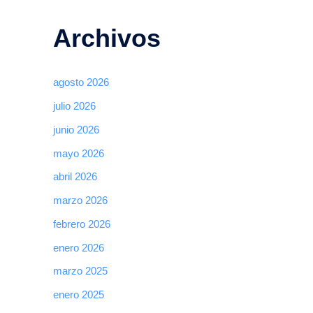
Archivos
agosto 2026
julio 2026
junio 2026
mayo 2026
abril 2026
marzo 2026
febrero 2026
enero 2026
marzo 2025
enero 2025