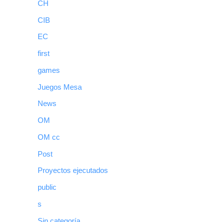
CH
CIB
EC
first
games
Juegos Mesa
News
OM
OM cc
Post
Proyectos ejecutados
public
s
Sin categoría