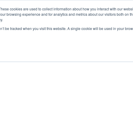
These cookies are used to collect information about how you interact with our webs
.com
WhatsApp:
+57 3103229640
PBX:
+ 601 342 80 45
our browsing experience and for analytics and metrics about our visitors both on th
y.
on’t be tracked when you visit this website. A single cookie will be used in your b