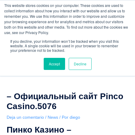
Ir
W
F
Y
I
E
This website stores cookies on your computer. These cookies are used to
al
h
a
o
n
n
collect information about how you interact with our website and allow us to
contenido
a
c
u
s
v
remember you. We use this information in order to improve and customize
t
e
t
t
e
your browsing experience and for analytics and metrics about our visitors
mercadeo@grupoeib.com
WhatsApp:
+57
s
b
u
a
l
both on this website and other media. To find out more about the cookies we
3103229640
PBX:
+ 601 342 80 45
a
o
b
g
o
use, see our Privacy Policy.
RVICIOS
CONTACTO
BLOG
p
o
e
r
p
If you decline, your information won’t be tracked when you visit this
p
k
a
e
website. A single cookie will be used in your browser to remember
m
your preference not to be tracked.
Accept
Decline
– Официальный сайт Pinco
Casino.5076
Deja un comentario
/
News
/ Por
diego
Пинко Казино –