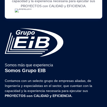
capacidad y la experiencia necesaria para ejecutar sus
PROYECTOS con CALIDAD y EFICIENCIA.
Somos más que experiencia
Somos Grupo EIB
Contamos con un selecto grupo de empresas aliadas, de
Ingeniería y
especialistas en el sector, que cuentan con la
capacidad y la experiencia necesaria para ejecutar sus
PROYECTOS con CALIDAD y EFICIENCIA.