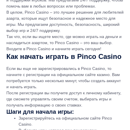
помочь вам в любых вопросах или проблемах.
В целом, Pinco Casino – это лучшее решение для любителей
азарта, которые ищут безопасное и надежное место для
игры. Мы предлагаем доступность, безопасность, широкий
выбор игр и 24/7 поддержку.
Так что, если вы ищете место, где можно играть на деньги и
насладиться азартом, то Pinco Casino – это ваш выбор.
Входите в Pinco Casino и начните играть сегодня!
Как начать играть в Pinco Casino
Если вы еще не зарегистрировались в Pinco Casino, то
начните с регистрации на официальном сайте казино. Вам
потребуется только несколько минут, чтобы создать аккаунт
и начать играть.
После регистрации вы получите доступ к личному кабинету,
где сможете управлять своим счетом, выбирать игры и
получать информацию о своих ставках.
Шаги для начала игры:
Зарегистрируйтесь на официальном сайте Pinco
Casino.