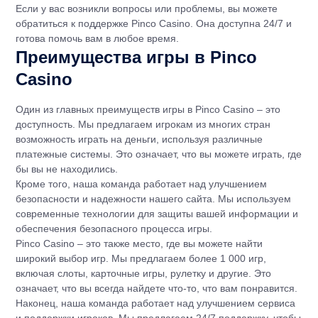
Если у вас возникли вопросы или проблемы, вы можете
обратиться к поддержке Pinco Casino. Она доступна 24/7 и
готова помочь вам в любое время.
Преимущества игры в Pinco
Casino
Один из главных преимуществ игры в Pinco Casino – это
доступность. Мы предлагаем игрокам из многих стран
возможность играть на деньги, используя различные
платежные системы. Это означает, что вы можете играть, где
бы вы не находились.
Кроме того, наша команда работает над улучшением
безопасности и надежности нашего сайта. Мы используем
современные технологии для защиты вашей информации и
обеспечения безопасного процесса игры.
Pinco Casino – это также место, где вы можете найти
широкий выбор игр. Мы предлагаем более 1 000 игр,
включая слоты, карточные игры, рулетку и другие. Это
означает, что вы всегда найдете что-то, что вам понравится.
Наконец, наша команда работает над улучшением сервиса
и поддержки игроков. Мы предлагаем 24/7 поддержку, чтобы