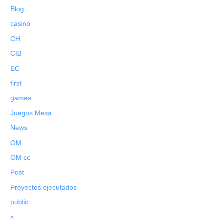
Blog
casino
CH
CIB
EC
first
games
Juegos Mesa
News
OM
OM cc
Post
Proyectos ejecutados
public
s