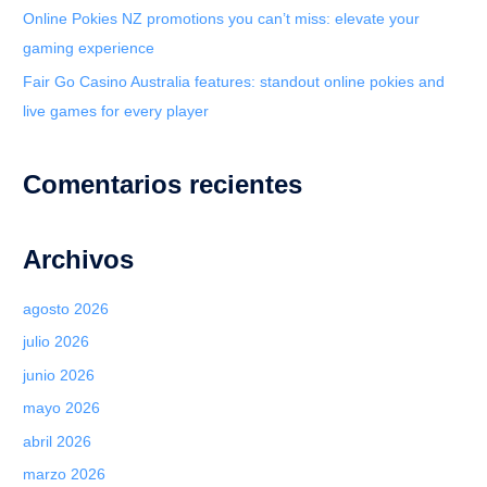
r
Online Pokies NZ promotions you can’t miss: elevate your
:
gaming experience
Fair Go Casino Australia features: standout online pokies and
live games for every player
Comentarios recientes
Archivos
agosto 2026
julio 2026
junio 2026
mayo 2026
abril 2026
marzo 2026