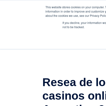
Ir
W
F
Y
I
E
This website stores cookies on your computer. 
al
mercadeo@grupoeib
h
a
o
n
n
information in order to improve and customize y
contenido
a
c
u
s
v
about the cookies we use, see our Privacy Polic
t
e
t
t
e
s
b
u
a
l
If you decline, your information w
a
o
b
g
o
ILUMINACIÓN
not to be tracked.
ILUMINACIÓN
PRODUCTOS
INTERIOR
EXTERIOR
p
o
e
r
p
p
k
a
e
m
Resea de l
casinos onl