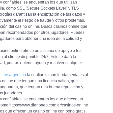
y confiables, se encuentran los que utilizan
dia, como SSL (Secure Sockets Layer) y TLS
ologías garantizan la encriptación de tus datos y
tivamente el riesgo de fraude y otros problemas.
ación del casino online. Busca casinos online que
ean recomendados por otros jugadores. Puedes
ugadores para obtener una idea de la calidad y
casino online ofrece un sistema de apoyo a los
al cliente disponible 24/7. Esto te dará la
ad, podrás obtener ayuda y resolver cualquier
nline argentina
la confianza son fundamentales al
s online que tengan una licencia válida, que
 vanguardia, que tengan una buena reputación y
os jugadores.
y confiables, se encuentran los que ofrecen un
como https://www.diarionep.com.ar/casinos-online
los que ofrecen un casino online con bono gratis,