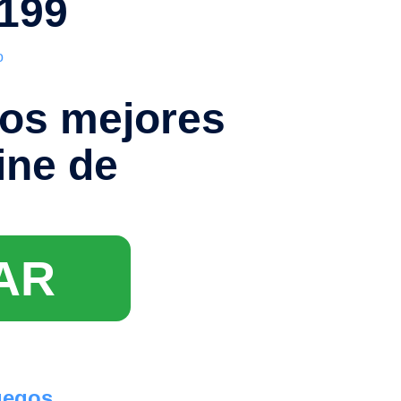
3199
o
los mejores
ine de
AR
juegos