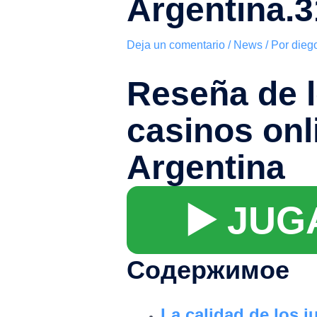
Argentina.
Deja un comentario
/
News
/ Por
dieg
Reseña de 
casinos onl
Argentina
▶️ JUG
Содержимое
La calidad de los 