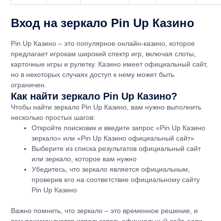
Вход на зеркало Pin Up Казино
Pin Up Казино – это популярное онлайн-казино, которое
предлагает игрокам широкий спектр игр, включая слоты,
карточные игры и рулетку. Казино имеет официальный сайт,
но в некоторых случаях доступ к нему может быть
ограничен.
Как найти зеркало Pin Up Казино?
Чтобы найти зеркало Pin Up Казино, вам нужно выполнить
несколько простых шагов:
Откройте поисковик и введите запрос «Pin Up Казино
зеркало» или «Pin Up Казино официальный сайт»
Выберите из списка результатов официальный сайт
или зеркало, которое вам нужно
Убедитесь, что зеркало является официальным,
проверив его на соответствие официальному сайту
Pin Up Казино
Важно помнить, что зеркало – это временное решение, и