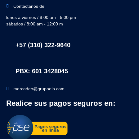
Contáctanos de
lunes a viernes / 8:00 am - 5:00 pm
sábados / 8:00 am - 12:00 m
+57 (310) 322-9640
PBX: 601 3428045
mercadeo@grupoeib.com
Realice sus pagos seguros en: