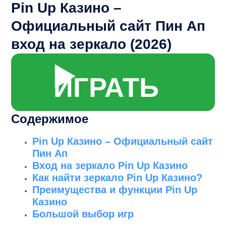
Pin Up Казино –
Официальный сайт Пин Ап
вход на зеркало (2026)
▶️
ИГРАТЬ
Содержимое
Pin Up Казино – Официальный сайт
Пин Ап
Вход на зеркало Pin Up Казино
Как найти зеркало Pin Up Казино?
Преимущества и функции Pin Up
Казино
Большой выбор игр