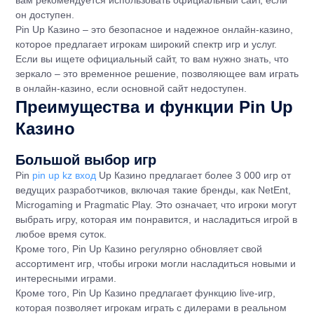
вам рекомендуется использовать официальный сайт, если
он доступен.
Pin Up Казино – это безопасное и надежное онлайн-казино,
которое предлагает игрокам широкий спектр игр и услуг.
Если вы ищете официальный сайт, то вам нужно знать, что
зеркало – это временное решение, позволяющее вам играть
в онлайн-казино, если основной сайт недоступен.
Преимущества и функции Pin Up
Казино
Большой выбор игр
Pin
pin up kz вход
Up Казино предлагает более 3 000 игр от
ведущих разработчиков, включая такие бренды, как NetEnt,
Microgaming и Pragmatic Play. Это означает, что игроки могут
выбрать игру, которая им понравится, и насладиться игрой в
любое время суток.
Кроме того, Pin Up Казино регулярно обновляет свой
ассортимент игр, чтобы игроки могли насладиться новыми и
интересными играми.
Кроме того, Pin Up Казино предлагает функцию live-игр,
которая позволяет игрокам играть с дилерами в реальном