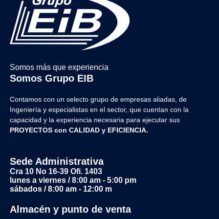
Somos más que experiencia
Somos Grupo EIB
Contamos con un selecto grupo de empresas aliadas, de
Ingeniería y
especialistas en el sector, que cuentan con la
capacidad y la experiencia necesaria para ejecutar sus
PROYECTOS con CALIDAD y EFICIENCIA.
Sede Administrativa
Cra 10 No 16-39 Ofi. 1403
lunes a viernes / 8:00 am - 5:00 pm
sábados / 8:00 am - 12:00 m
Almacén y punto de venta