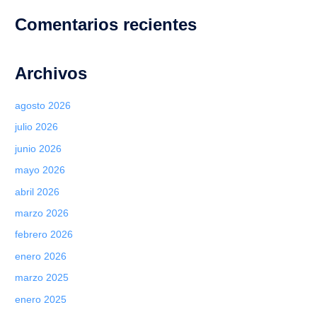
Comentarios recientes
Archivos
agosto 2026
julio 2026
junio 2026
mayo 2026
abril 2026
marzo 2026
febrero 2026
enero 2026
marzo 2025
enero 2025