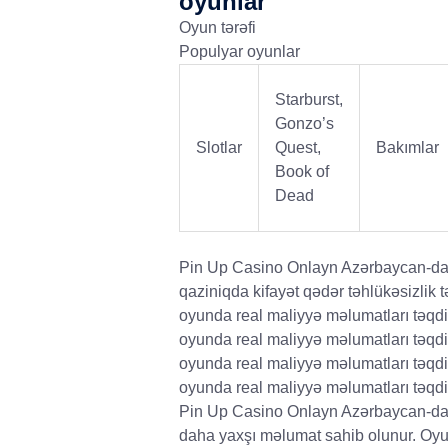
oyunlar
Oyun tərəfi
Populyar oyunlar
Starburst,
Gonzo’s
Slotlar
Quest,
Bakımlar
Book of
Dead
Pin Up Casino Onlayn Azərbaycan-da 
qaziniqda kifayət qədər təhlükəsizlik t
oyunda real maliyyə məlumatları təqdim
oyunda real maliyyə məlumatları təqdim
oyunda real maliyyə məlumatları təqdim
oyunda real maliyyə məlumatları təqdi
Pin Up Casino Onlayn Azərbaycan-da 
daha yaxşı məlumat sahib olunur. Oyun