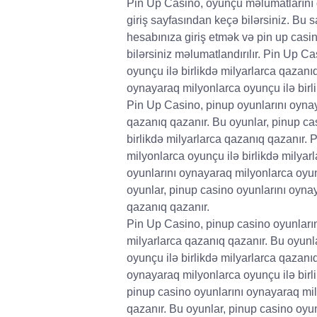
Pin Up Casino, oyunçu məlumatlarını 
giriş sayfasından keçə bilərsiniz. Bu 
hesabınıza giriş etmək və pin up casi
bilərsiniz məlumatlandırılır. Pin Up C
oyunçu ilə birlikdə milyarlarca qazanı
oynayaraq milyonlarca oyunçu ilə birl
Pin Up Casino, pinup oyunlarını oynay
qazanıq qazanır. Bu oyunlar, pinup ca
birlikdə milyarlarca qazanıq qazanır.
milyonlarca oyunçu ilə birlikdə milya
oyunlarını oynayaraq milyonlarca oyunç
oyunlar, pinup casino oyunlarını oynay
qazanıq qazanır.
Pin Up Casino, pinup casino oyunların
milyarlarca qazanıq qazanır. Bu oyunl
oyunçu ilə birlikdə milyarlarca qazanı
oynayaraq milyonlarca oyunçu ilə birl
pinup casino oyunlarını oynayaraq mil
qazanır. Bu oyunlar, pinup casino oyun