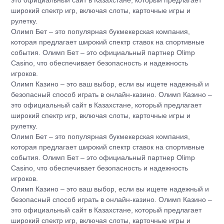
это официальный сайт в Казахстане, который предлагает
широкий спектр игр, включая слоты, карточные игры и
рулетку.
Олимп Бет – это популярная букмекерская компания,
которая предлагает широкий спектр ставок на спортивные
события. Олимп Бет – это официальный партнер Olimp
Casino, что обеспечивает безопасность и надежность
игроков.
Олимп Казино – это ваш выбор, если вы ищете надежный и
безопасный способ играть в онлайн-казино. Олимп Казино –
это официальный сайт в Казахстане, который предлагает
широкий спектр игр, включая слоты, карточные игры и
рулетку.
Олимп Бет – это популярная букмекерская компания,
которая предлагает широкий спектр ставок на спортивные
события. Олимп Бет – это официальный партнер Olimp
Casino, что обеспечивает безопасность и надежность
игроков.
Олимп Казино – это ваш выбор, если вы ищете надежный и
безопасный способ играть в онлайн-казино. Олимп Казино –
это официальный сайт в Казахстане, который предлагает
широкий спектр игр, включая слоты, карточные игры и