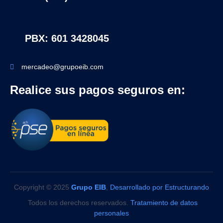
PBX: 601 3428045
mercadeo@grupoeib.com
Realice sus pagos seguros en:
Copyright © 2025
Grupo EIB
,
Desarrollado por Estructurando
Todos los derechos reservados.
Tratamiento de datos
personales