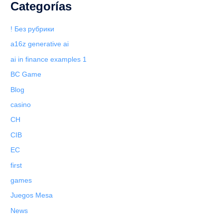
Categorías
! Без рубрики
a16z generative ai
ai in finance examples 1
BC Game
Blog
casino
CH
CIB
EC
first
games
Juegos Mesa
News