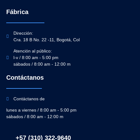
Fábrica
Dirección:
Cra. 18 B No. 22 -11, Bogotá, Col
Atención al público:
l-v / 8:00 am - 5:00 pm
sábados / 8:00 am - 12:00 m
Contáctanos
Contáctanos de
lunes a viernes / 8:00 am - 5:00 pm
sábados / 8:00 am - 12:00 m
+57 (310) 322-9640