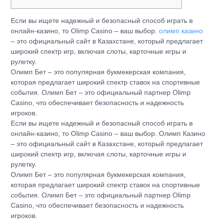
Если вы ищете надежный и безопасный способ играть в
онлайн-казино, то Olimp Casino – ваш выбор.
олимп казино
– это официальный сайт в Казахстане, который предлагает
широкий спектр игр, включая слоты, карточные игры и
рулетку.
Олимп Бет – это популярная букмекерская компания,
которая предлагает широкий спектр ставок на спортивные
события. Олимп Бет – это официальный партнер Olimp
Casino, что обеспечивает безопасность и надежность
игроков.
Если вы ищете надежный и безопасный способ играть в
онлайн-казино, то Olimp Casino – ваш выбор. Олимп Казино
– это официальный сайт в Казахстане, который предлагает
широкий спектр игр, включая слоты, карточные игры и
рулетку.
Олимп Бет – это популярная букмекерская компания,
которая предлагает широкий спектр ставок на спортивные
события. Олимп Бет – это официальный партнер Olimp
Casino, что обеспечивает безопасность и надежность
игроков.