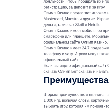
лояльности, чтобы поощрять их игра
регистрацию, за депозит и за игру.
Олимп Казино предлагает игрокам н
Mastercard, Maestro и другие. Игро
деньги, такие как Skrill и Neteller.
Олимп Казино имеет мобильное при
смартфоне или планшете. Мобильно
официальном сайте Олимп Казино.
Олимп Казино имеет 24/7 поддержку
телефону и чату. Игроки могут так
официальный сайт.
Если вы ищете официальный сайт О
скачать Олимп Бет скачать и начат
Преимущества
Вторым преимуществом является ши
1 000 игр, включая слоты, карточны
выбрать игру, которая им понравитс