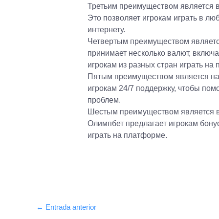
Третьим преимуществом является в
Это позволяет игрокам играть в люб
интернету.
Четвертым преимуществом являетс
принимает несколько валют, включа
игрокам из разных стран играть на
Пятым преимуществом является нал
игрокам 24/7 поддержку, чтобы пом
проблем.
Шестым преимуществом является в
Олимпбет предлагает игрокам бону
играть на платформе.
←
Entrada anterior