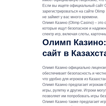
Если вы ищете официальный сайт Ol
зарегистрироваться на сайте Olimp
не займет у вас много времени.
Олимп Казино (Olimp Casino) – это 
которые ищут безопасное и надежн
спектр игр, включая слоты, карточны
Олимп Казино
сайт в Казахст
Олимп Казино официально лицензиро
обеспечивает безопасность и честно
что удобно для игроков из Казахста
Олимп Казино предлагает игрокам б
игры, рулетку и другие. Игроки могу
позволяет им попробовать игры без
Олимп Казино также предлагает иг