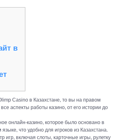
йт в
ет
imp Casino в Казахстане, то вы на правом
все аспекты работы казино, от его истории до
рное онлайн-казино, которое было основано в
 языке, что удобно для игроков из Казахстана.
р игр, включая слоты, карточные игры, рулетку