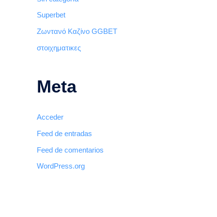
Superbet
Ζωντανό Καζίνο GGBET
στοιχηματικες
Meta
Acceder
Feed de entradas
Feed de comentarios
WordPress.org