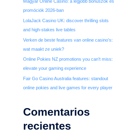
Magyar Online Casino: a legjobb bónuszok és
r
promóciók 2026-ban
p
LolaJack Casino UK: discover thrilling slots
o
and high-stakes live tables
Verken de beste features van online casino’s:
r
wat maakt ze uniek?
:
Online Pokies NZ promotions you can’t miss:
elevate your gaming experience
Fair Go Casino Australia features: standout
online pokies and live games for every player
Comentarios
recientes