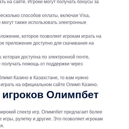
ть на сайте. Игроки могут получать бонусы за
есколько способов оплаты, включая Visa,
ки могут также использовать электронные
ложение, которое позволяет игрокам играть на
е приложение доступно для скачивания на
, которая доступна по электронной почте,
же получать помощь от поддержки через
лимп Казино в Казахстане, то вам нужно
ь играть на официальном сайте Олимп Казино.
 игроков Олимпбет
рокий спектр игр. Олимпбет предлагает более
е игры, рулетку и другие. Это позволяет игрокам
я.