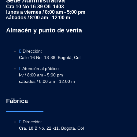
Sede Administrativa
Cra 10 No 16-39 Ofi. 1403
lunes a viernes / 8:00 am - 5:00 pm
sábados / 8:00 am - 12:00 m
Almacén y punto de venta
Dirección:
Calle 16 No. 13-38, Bogotá, Col
Atención al público:
l-v / 8:00 am - 5:00 pm
sábados / 8:00 am - 12:00 m
Fábrica
Dirección:
Cra. 18 B No. 22 -11, Bogotá, Col