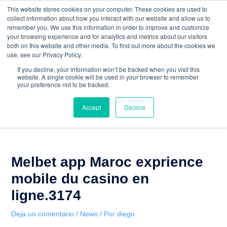
Ir
W
F
Y
I
E
This website stores cookies on your computer. These cookies are used to
al
h
a
o
n
n
collect information about how you interact with our website and allow us to
contenido
a
c
u
s
v
remember you. We use this information in order to improve and customize
t
e
t
t
e
your browsing experience and for analytics and metrics about our visitors
mercadeo@grupoeib.com
WhatsApp:
+57
s
b
u
a
l
both on this website and other media. To find out more about the cookies we
3103229640
PBX:
+ 601 342 80 45
a
o
b
g
o
use, see our Privacy Policy.
RVICIOS
CONTACTO
BLOG
p
o
e
r
p
If you decline, your information won’t be tracked when you visit this
p
k
a
e
website. A single cookie will be used in your browser to remember
m
your preference not to be tracked.
Accept
Decline
Melbet app Maroc exprience
mobile du casino en
ligne.3174
Deja un comentario
/
News
/ Por
diego