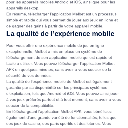
pour les appareils mobiles Android et iOS, ainsi que pour les
appareils desktop.
En résumé, télécharger l’application Melbet est un processus
simple et rapide qui vous permet de jouer aux jeux en ligne et
de gagner des gains à partir de votre appareil mobile.
La qualité de l’expérience mobile
Pour vous offrir une expérience mobile de jeu en ligne
exceptionnelle, Melbet a mis en place un système de
téléchargement de son application mobile qui est rapide et
facile à utiliser. Vous pouvez télécharger l’application Melbet
APK en quelques minutes, sans avoir à vous soucier de la
sécurité de vos données.
La qualité de l’expérience mobile de Melbet est également
garantie par sa disponibilité sur les principaux systèmes
d’exploitation, tels que Android et iOS. Vous pouvez ainsi jouer
à vos jeux préférés partout et à tout moment, sans avoir à vous
soucier de la compatibilité.
En téléchargeant l’application Melbet APK, vous bénéficiez
également d’une grande variété de fonctionnalités, telles que
des jeux de casino, des paris sportifs et des loteries. Vous