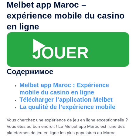
Melbet app Maroc –
expérience mobile du casino
en ligne
▶️
JOUER
Содержимое
Melbet app Maroc : Expérience
mobile du casino en ligne
Télécharger l’application Melbet
La qualité de l’expérience mobile
Vous cherchez une expérience de jeu en ligne exceptionnelle ?
Vous êtes au bon endroit ! Le Melbet app Maroc est l’une des
plateformes de jeu en ligne les plus populaires au Maroc,