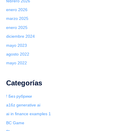
febrero 2026
enero 2026
marzo 2025
enero 2025
diciembre 2024
mayo 2023
agosto 2022
mayo 2022
Categorías
! Без рубрики
a16z generative ai
ai in finance examples 1
BC Game