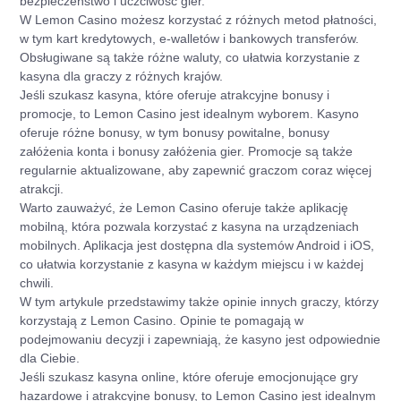
bezpieczeństwo i uczciwość gier.
W Lemon Casino możesz korzystać z różnych metod płatności,
w tym kart kredytowych, e-walletów i bankowych transferów.
Obsługiwane są także różne waluty, co ułatwia korzystanie z
kasyna dla graczy z różnych krajów.
Jeśli szukasz kasyna, które oferuje atrakcyjne bonusy i
promocje, to Lemon Casino jest idealnym wyborem. Kasyno
oferuje różne bonusy, w tym bonusy powitalne, bonusy
załóżenia konta i bonusy załóżenia gier. Promocje są także
regularnie aktualizowane, aby zapewnić graczom coraz więcej
atrakcji.
Warto zauważyć, że Lemon Casino oferuje także aplikację
mobilną, która pozwala korzystać z kasyna na urządzeniach
mobilnych. Aplikacja jest dostępna dla systemów Android i iOS,
co ułatwia korzystanie z kasyna w każdym miejscu i w każdej
chwili.
W tym artykule przedstawimy także opinie innych graczy, którzy
korzystają z Lemon Casino. Opinie te pomagają w
podejmowaniu decyzji i zapewniają, że kasyno jest odpowiednie
dla Ciebie.
Jeśli szukasz kasyna online, które oferuje emocjonujące gry
hazardowe i atrakcyjne bonusy, to Lemon Casino jest idealnym