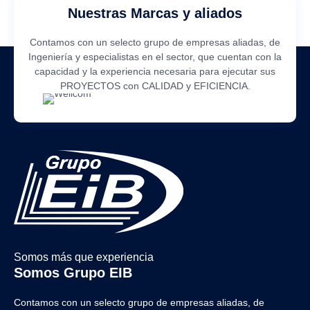
Nuestras Marcas y aliados
Contamos con un selecto grupo de empresas aliadas, de
Ingeniería y especialistas en el sector, que cuentan con la
capacidad y la experiencia necesaria para ejecutar sus
PROYECTOS con CALIDAD y EFICIENCIA.
Somos más que experiencia
Somos Grupo EIB
Contamos con un selecto grupo de empresas aliadas, de