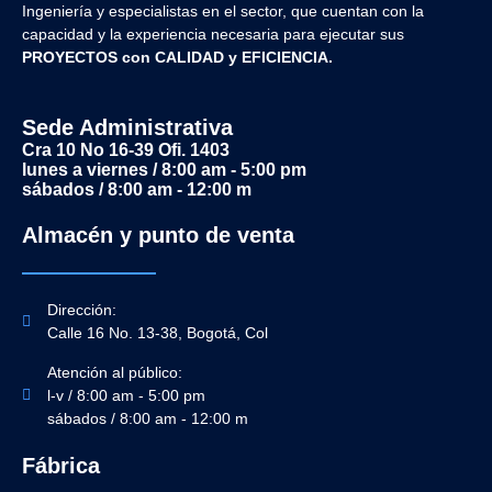
Ingeniería y
especialistas en el sector, que cuentan con la
capacidad y la experiencia necesaria para ejecutar sus
PROYECTOS con CALIDAD y EFICIENCIA.
Sede Administrativa
Cra 10 No 16-39 Ofi. 1403
lunes a viernes / 8:00 am - 5:00 pm
sábados / 8:00 am - 12:00 m
Almacén y punto de venta
Dirección:
Calle 16 No. 13-38, Bogotá, Col
Atención al público:
l-v / 8:00 am - 5:00 pm
sábados / 8:00 am - 12:00 m
Fábrica