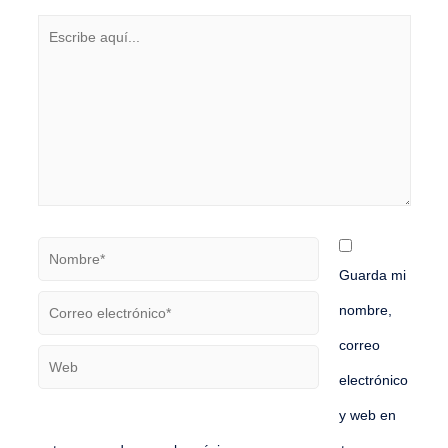
Escribe
aquí...
Nombre*
Guarda mi
Correo
nombre,
electrónico*
correo
Web
electrónico
y web en