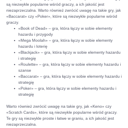
są niezwykle popularne wśród graczy, a ich jakość jest
niezaprzeczalna. Warto również zwrócić uwagę na takie gry, jak
«Baccarat» czy «Poker», które są niezwykle popularne wśród
graczy.
«Book of Dead» – gra, która łączy w sobie elementy
hazardu i przygody
«Mega Moolah» – gra, która łączy w sobie elementy
hazardu i loterię
«Blackjack» – gra, która łączy w sobie elementy hazardu
i strategię
«Roulette» – gra, która łączy w sobie elementy hazardu i
szanse
«Baccarat» – gra, która łączy w sobie elementy hazardu i
strategię
«Poker» – gra, która łączy w sobie elementy hazardu i
strategię
Warto również zwrócić uwagę na takie gry, jak «Keno» czy
«Scratch Cards», które są niezwykle popularne wśród graczy.
Te gry są niezwykle proste i łatwe w graniu, a ich jakość jest
niezaprzeczalna.