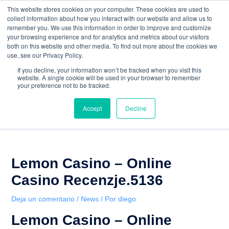
Ir
W
F
Y
I
E
This website stores cookies on your computer. These cookies are used to
al
h
a
o
n
n
collect information about how you interact with our website and allow us to
contenido
a
c
u
s
v
remember you. We use this information in order to improve and customize
t
e
t
t
e
your browsing experience and for analytics and metrics about our visitors
mercadeo@grupoeib.com
WhatsApp:
+57
s
b
u
a
l
both on this website and other media. To find out more about the cookies we
3103229640
PBX:
+ 601 342 80 45
a
o
b
g
o
use, see our Privacy Policy.
p
o
e
r
p
If you decline, your information won’t be tracked when you visit this
p
k
a
e
website. A single cookie will be used in your browser to remember
m
your preference not to be tracked.
Accept
Decline
Lemon Casino – Online
Casino Recenzje.5136
Deja un comentario
/
News
/ Por
diego
Lemon Casino – Online