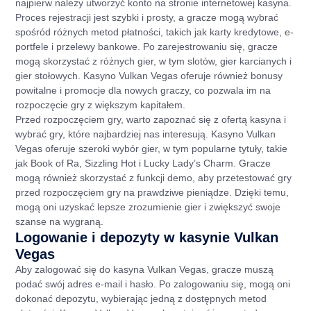
najpierw należy utworzyć konto na stronie internetowej kasyna.
Proces rejestracji jest szybki i prosty, a gracze mogą wybrać
spośród różnych metod płatności, takich jak karty kredytowe, e-
portfele i przelewy bankowe. Po zarejestrowaniu się, gracze
mogą skorzystać z różnych gier, w tym slotów, gier karcianych i
gier stołowych. Kasyno Vulkan Vegas oferuje również bonusy
powitalne i promocje dla nowych graczy, co pozwala im na
rozpoczęcie gry z większym kapitałem.
Przed rozpoczęciem gry, warto zapoznać się z ofertą kasyna i
wybrać gry, które najbardziej nas interesują. Kasyno Vulkan
Vegas oferuje szeroki wybór gier, w tym popularne tytuły, takie
jak Book of Ra, Sizzling Hot i Lucky Lady’s Charm. Gracze
mogą również skorzystać z funkcji demo, aby przetestować gry
przed rozpoczęciem gry na prawdziwe pieniądze. Dzięki temu,
mogą oni uzyskać lepsze zrozumienie gier i zwiększyć swoje
szanse na wygraną.
Logowanie i depozyty w kasynie Vulkan
Vegas
Aby zalogować się do kasyna Vulkan Vegas, gracze muszą
podać swój adres e-mail i hasło. Po zalogowaniu się, mogą oni
dokonać depozytu, wybierając jedną z dostępnych metod