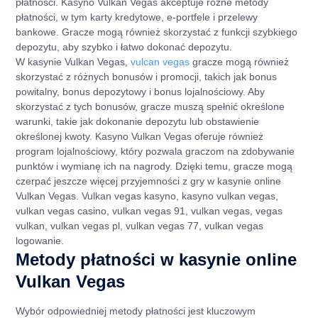
płatności. Kasyno Vulkan Vegas akceptuje różne metody
płatności, w tym karty kredytowe, e-portfele i przelewy
bankowe. Gracze mogą również skorzystać z funkcji szybkiego
depozytu, aby szybko i łatwo dokonać depozytu.
W kasynie Vulkan Vegas,
vulcan vegas
gracze mogą również
skorzystać z różnych bonusów i promocji, takich jak bonus
powitalny, bonus depozytowy i bonus lojalnościowy. Aby
skorzystać z tych bonusów, gracze muszą spełnić określone
warunki, takie jak dokonanie depozytu lub obstawienie
określonej kwoty. Kasyno Vulkan Vegas oferuje również
program lojalnościowy, który pozwala graczom na zdobywanie
punktów i wymianę ich na nagrody. Dzięki temu, gracze mogą
czerpać jeszcze więcej przyjemności z gry w kasynie online
Vulkan Vegas. Vulkan vegas kasyno, kasyno vulkan vegas,
vulkan vegas casino, vulkan vegas 91, vulkan vegas, vegas
vulkan, vulkan vegas pl, vulkan vegas 77, vulkan vegas
logowanie.
Metody płatności w kasynie online
Vulkan Vegas
Wybór odpowiedniej metody płatności jest kluczowym