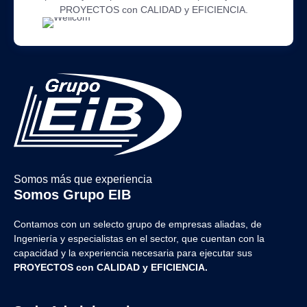
PROYECTOS con CALIDAD y EFICIENCIA.
Somos más que experiencia
Somos Grupo EIB
Contamos con un selecto grupo de empresas aliadas, de
Ingeniería y
especialistas en el sector, que cuentan con la
capacidad y la experiencia necesaria para ejecutar sus
PROYECTOS con CALIDAD y EFICIENCIA.