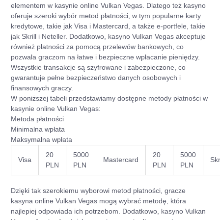
elementem w kasynie online Vulkan Vegas. Dlatego też kasyno
oferuje szeroki wybór metod płatności, w tym popularne karty
kredytowe, takie jak Visa i Mastercard, a także e-portfele, takie
jak Skrill i Neteller. Dodatkowo, kasyno Vulkan Vegas akceptuje
również płatności za pomocą przelewów bankowych, co
pozwala graczom na łatwe i bezpieczne wpłacanie pieniędzy.
Wszystkie transakcje są szyfrowane i zabezpieczone, co
gwarantuje pełne bezpieczeństwo danych osobowych i
finansowych graczy.
W poniższej tabeli przedstawiamy dostępne metody płatności w
kasynie online Vulkan Vegas:
Metoda płatności
Minimalna wpłata
Maksymalna wpłata
20
5000
20
5000
Visa
Mastercard
Skri
PLN
PLN
PLN
PLN
Dzięki tak szerokiemu wyborowi metod płatności, gracze
kasyna online Vulkan Vegas mogą wybrać metodę, która
najlepiej odpowiada ich potrzebom. Dodatkowo, kasyno Vulkan