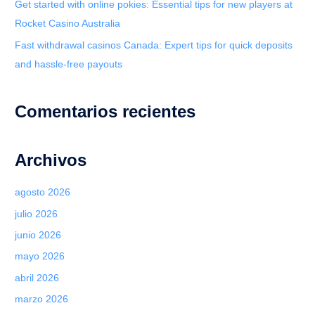
Get started with online pokies: Essential tips for new players at
:
Rocket Casino Australia
Fast withdrawal casinos Canada: Expert tips for quick deposits
and hassle-free payouts
Comentarios recientes
Archivos
agosto 2026
julio 2026
junio 2026
mayo 2026
abril 2026
marzo 2026