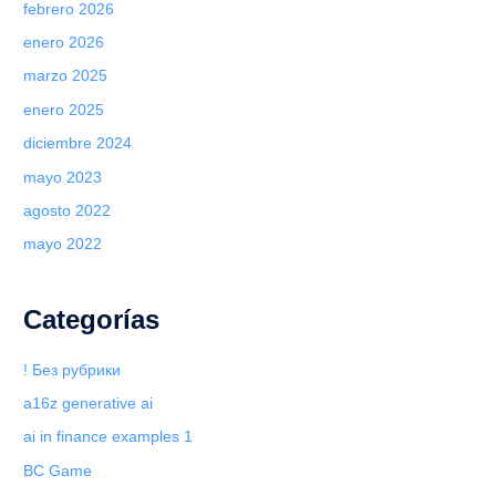
febrero 2026
enero 2026
marzo 2025
enero 2025
diciembre 2024
mayo 2023
agosto 2022
mayo 2022
Categorías
! Без рубрики
a16z generative ai
ai in finance examples 1
BC Game