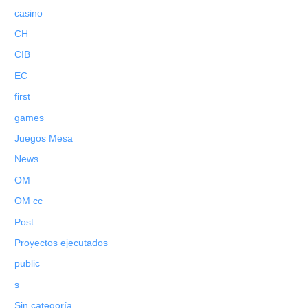
casino
CH
CIB
EC
first
games
Juegos Mesa
News
OM
OM cc
Post
Proyectos ejecutados
public
s
Sin categoría