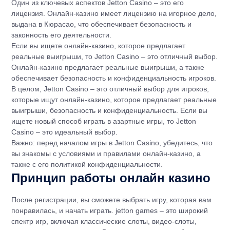
Один из ключевых аспектов Jetton Casino – это его
лицензия. Онлайн-казино имеет лицензию на игорное дело,
выдана в Кюрасао, что обеспечивает безопасность и
законность его деятельности.
Если вы ищете онлайн-казино, которое предлагает
реальные выигрыши, то Jetton Casino – это отличный выбор.
Онлайн-казино предлагает реальные выигрыши, а также
обеспечивает безопасность и конфиденциальность игроков.
В целом, Jetton Casino – это отличный выбор для игроков,
которые ищут онлайн-казино, которое предлагает реальные
выигрыши, безопасность и конфиденциальность. Если вы
ищете новый способ играть в азартные игры, то Jetton
Casino – это идеальный выбор.
Важно: перед началом игры в Jetton Casino, убедитесь, что
вы знакомы с условиями и правилами онлайн-казино, а
также с его политикой конфиденциальности.
Принцип работы онлайн казино
После регистрации, вы сможете выбрать игру, которая вам
понравилась, и начать играть. jetton games – это широкий
спектр игр, включая классические слоты, видео-слоты,