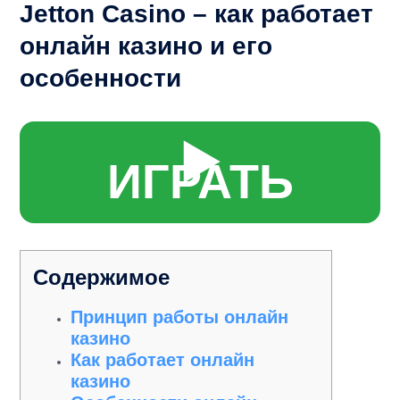
Jetton Casino – как работает
онлайн казино и его
особенности
▶️
ИГРАТЬ
Содержимое
Принцип работы онлайн
казино
Как работает онлайн
казино