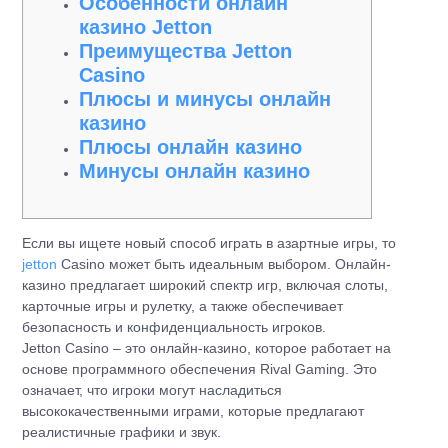
Особенности онлайн
казино Jetton
Преимущества Jetton
Casino
Плюсы и минусы онлайн
казино
Плюсы онлайн казино
Минусы онлайн казино
Если вы ищете новый способ играть в азартные игры, то
jetton
Casino может быть идеальным выбором. Онлайн-
казино предлагает широкий спектр игр, включая слоты,
карточные игры и рулетку, а также обеспечивает
безопасность и конфиденциальность игроков.
Jetton Casino – это онлайн-казино, которое работает на
основе программного обеспечения Rival Gaming. Это
означает, что игроки могут насладиться
высококачественными играми, которые предлагают
реалистичные графики и звук.