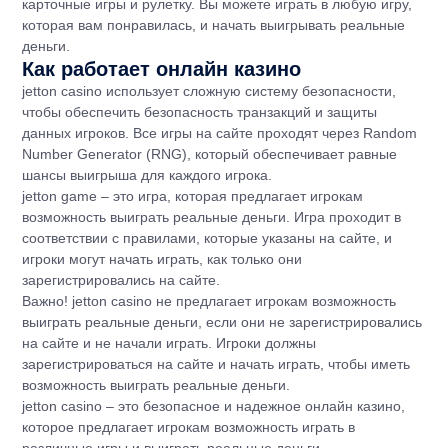
карточные игры и рулетку. Вы можете играть в любую игру,
которая вам понравилась, и начать выигрывать реальные
деньги.
Как работает онлайн казино
jetton casino использует сложную систему безопасности,
чтобы обеспечить безопасность транзакций и защиты
данных игроков. Все игры на сайте проходят через Random
Number Generator (RNG), который обеспечивает равные
шансы выигрыша для каждого игрока.
jetton game – это игра, которая предлагает игрокам
возможность выиграть реальные деньги. Игра проходит в
соответствии с правилами, которые указаны на сайте, и
игроки могут начать играть, как только они
зарегистрировались на сайте.
Важно! jetton casino не предлагает игрокам возможность
выиграть реальные деньги, если они не зарегистрировались
на сайте и не начали играть. Игроки должны
зарегистрироваться на сайте и начать играть, чтобы иметь
возможность выиграть реальные деньги.
jetton casino – это безопасное и надежное онлайн казино,
которое предлагает игрокам возможность играть в
различные игры и выиграть реальные деньги.