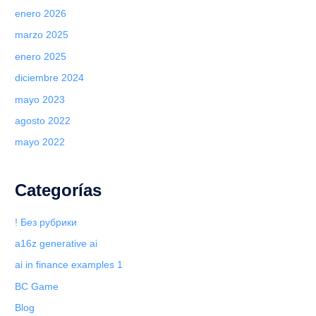
enero 2026
marzo 2025
enero 2025
diciembre 2024
mayo 2023
agosto 2022
mayo 2022
Categorías
! Без рубрики
a16z generative ai
ai in finance examples 1
BC Game
Blog