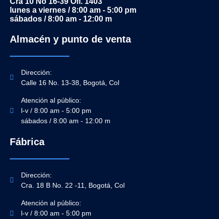
Cra 10 No 16-39 Ofi. 1403
lunes a viernes / 8:00 am - 5:00 pm
sábados / 8:00 am - 12:00 m
Almacén y punto de venta
Dirección:
Calle 16 No. 13-38, Bogotá, Col
Atención al público:
l-v / 8:00 am - 5:00 pm
sábados / 8:00 am - 12:00 m
Fábrica
Dirección:
Cra. 18 B No. 22 -11, Bogotá, Col
Atención al público:
l-v / 8:00 am - 5:00 pm