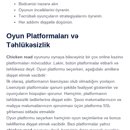
Büdcənizi nəzərə alın.
Oyunun incəliklərini öyrənin.
Təcrübəli oyunçuların strategiyalarını öyrənin.
Hər addımı diqqətlə düşünün.
Oyun Platformaları və
Təhlükəsizlik
Chicken road
oyununu oynaya biləcəyiniz bir çox online kazino
platformaları mövcuddur. Lakin, bütün platformalar etibarlı və
təhlükəsiz deyil. Oyun platformu seçərkən, aşağıdakı amillərə
diqqət etmək vacibdir:
İlk olaraq, platformanın lisenziyası olub olmadığını yoxlayın.
Lisenziyalı platformalar qanuni şəkildə fəaliyyət göstərirlər və
oyunçuların hüquqları qorunur. Həmçinin, platformanın
təhlükəsizlik tədbirlərinə diqqət edin. Şəxsi məlumatlarınızın və
maliyyə məlumatlarınızın qorunması üçün platforma SSL
şifrləməsi istifadə etməlidir.
Oyun platformu seçərkən həmçinin oyun seçimlərinə və bonus
təkliflərinə diqqət etmək vacibdir. Bəzi platformalar yalnız