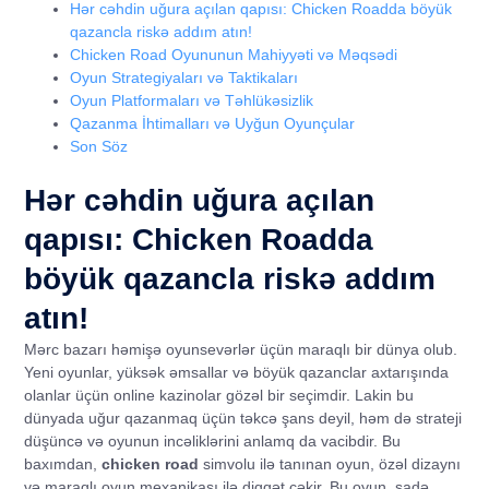
Hər cəhdin uğura açılan qapısı: Chicken Roadda böyük
qazancla riskə addım atın!
Chicken Road Oyununun Mahiyyəti və Məqsədi
Oyun Strategiyaları və Taktikaları
Oyun Platformaları və Təhlükəsizlik
Qazanma İhtimalları və Uyğun Oyunçular
Son Söz
Hər cəhdin uğura açılan
qapısı: Chicken Roadda
böyük qazancla riskə addım
atın!
Mərc bazarı həmişə oyunsevərlər üçün maraqlı bir dünya olub.
Yeni oyunlar, yüksək əmsallar və böyük qazanclar axtarışında
olanlar üçün online kazinolar gözəl bir seçimdir. Lakin bu
dünyada uğur qazanmaq üçün təkcə şans deyil, həm də strateji
düşüncə və oyunun incəliklərini anlamq da vacibdir. Bu
baxımdan,
chicken road
simvolu ilə tanınan oyun, özəl dizaynı
və maraqlı oyun mexanikası ilə diqqət çəkir. Bu oyun, sadə