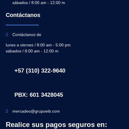
sábados / 8:00 am - 12:00 m
Contáctanos
Contáctanos de
lunes a viernes / 8:00 am - 5:00 pm
sábados / 8:00 am - 12:00 m
+57 (310) 322-9640
PBX: 601 3428045
mercadeo@grupoeib.com
Realice sus pagos seguros en: