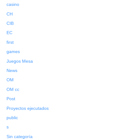
casino
CH
CIB
EC
first
games
Juegos Mesa
News
OM
OM cc
Post
Proyectos ejecutados
public
s
Sin categoría