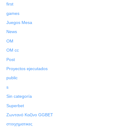
first
games
Juegos Mesa
News
OM
OM cc
Post
Proyectos ejecutados
public
s
Sin categoría
Superbet
Ζωντανό Καζίνο GGBET
στοιχηματικες