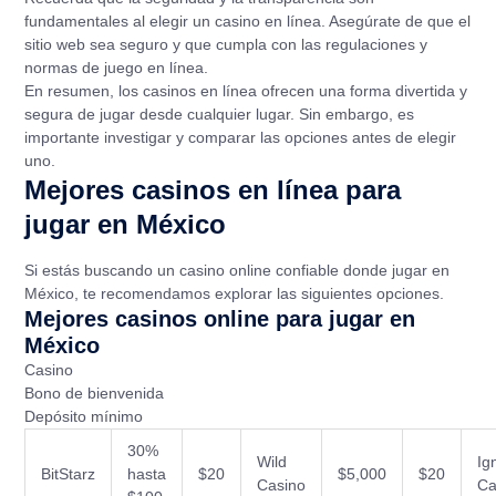
fundamentales al elegir un casino en línea. Asegúrate de que el
sitio web sea seguro y que cumpla con las regulaciones y
normas de juego en línea.
En resumen, los casinos en línea ofrecen una forma divertida y
segura de jugar desde cualquier lugar. Sin embargo, es
importante investigar y comparar las opciones antes de elegir
uno.
Mejores casinos en línea para
jugar en México
Si estás buscando un casino online confiable donde jugar en
México, te recomendamos explorar las siguientes opciones.
Mejores casinos online para jugar en
México
Casino
Bono de bienvenida
Depósito mínimo
30%
Wild
Ign
BitStarz
hasta
$20
$5,000
$20
Casino
Ca