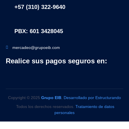
+57 (310) 322-9640
PBX: 601 3428045
mercadeo@grupoeib.com
Realice sus pagos seguros en:
Copyright © 2025
Grupo EIB
,
Desarrollado por Estructurando
Todos los derechos reservados.
Tratamiento de datos
personales