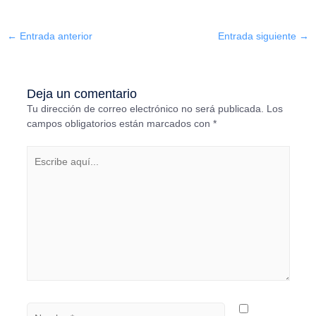
←
Entrada anterior
Entrada siguiente
→
Deja un comentario
Tu dirección de correo electrónico no será publicada.
Los
campos obligatorios están marcados con
*
Escribe
aquí...
Nombre*