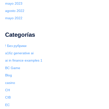
mayo 2023
agosto 2022
mayo 2022
Categorías
! Без рубрики
a16z generative ai
ai in finance examples 1
BC Game
Blog
casino
CH
CIB
EC