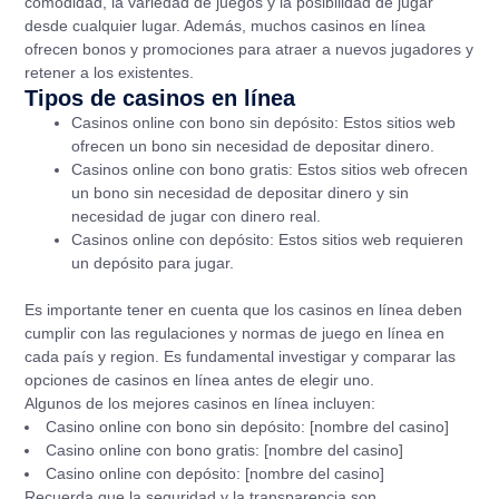
comodidad, la variedad de juegos y la posibilidad de jugar
desde cualquier lugar. Además, muchos casinos en línea
ofrecen bonos y promociones para atraer a nuevos jugadores y
retener a los existentes.
Tipos de casinos en línea
Casinos online con bono sin depósito: Estos sitios web
ofrecen un bono sin necesidad de depositar dinero.
Casinos online con bono gratis: Estos sitios web ofrecen
un bono sin necesidad de depositar dinero y sin
necesidad de jugar con dinero real.
Casinos online con depósito: Estos sitios web requieren
un depósito para jugar.
Es importante tener en cuenta que los casinos en línea deben
cumplir con las regulaciones y normas de juego en línea en
cada país y region. Es fundamental investigar y comparar las
opciones de casinos en línea antes de elegir uno.
Algunos de los mejores casinos en línea incluyen:
Casino online con bono sin depósito: [nombre del casino]
Casino online con bono gratis: [nombre del casino]
Casino online con depósito: [nombre del casino]
Recuerda que la seguridad y la transparencia son