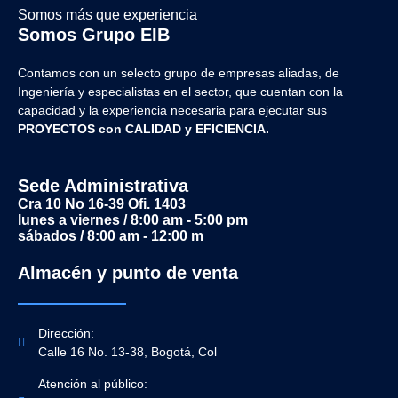
Somos más que experiencia
Somos Grupo EIB
Contamos con un selecto grupo de empresas aliadas, de
Ingeniería y
especialistas en el sector, que cuentan con la
capacidad y la experiencia necesaria para ejecutar sus
PROYECTOS con CALIDAD y EFICIENCIA.
Sede Administrativa
Cra 10 No 16-39 Ofi. 1403
lunes a viernes / 8:00 am - 5:00 pm
sábados / 8:00 am - 12:00 m
Almacén y punto de venta
Dirección:
Calle 16 No. 13-38, Bogotá, Col
Atención al público: