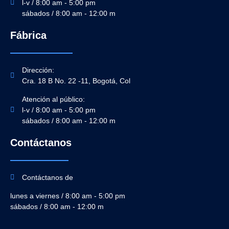
l-v / 8:00 am - 5:00 pm
sábados / 8:00 am - 12:00 m
Fábrica
Dirección:
Cra. 18 B No. 22 -11, Bogotá, Col
Atención al público:
l-v / 8:00 am - 5:00 pm
sábados / 8:00 am - 12:00 m
Contáctanos
Contáctanos de
lunes a viernes / 8:00 am - 5:00 pm
sábados / 8:00 am - 12:00 m