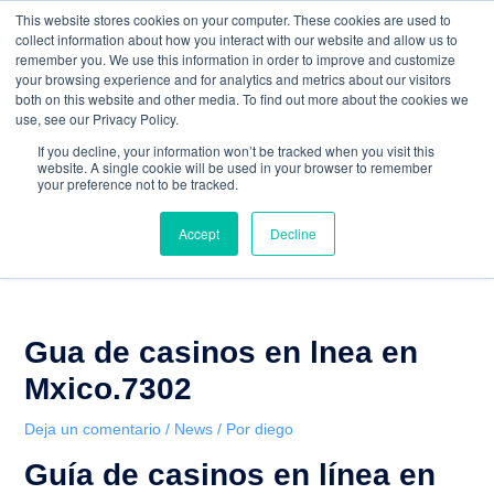
Ir
W
F
Y
I
E
This website stores cookies on your computer. These cookies are used to
al
h
a
o
n
n
collect information about how you interact with our website and allow us to
contenido
a
c
u
s
v
remember you. We use this information in order to improve and customize
t
e
t
t
e
your browsing experience and for analytics and metrics about our visitors
mercadeo@grupoeib.com
WhatsApp:
+57
s
b
u
a
l
both on this website and other media. To find out more about the cookies we
3103229640
PBX:
+ 601 342 80 45
a
o
b
g
o
use, see our Privacy Policy.
BLOG
p
o
e
r
p
If you decline, your information won’t be tracked when you visit this
p
k
a
e
website. A single cookie will be used in your browser to remember
m
your preference not to be tracked.
Accept
Decline
Gua de casinos en lnea en
Mxico.7302
Deja un comentario
/
News
/ Por
diego
Guía de casinos en línea en