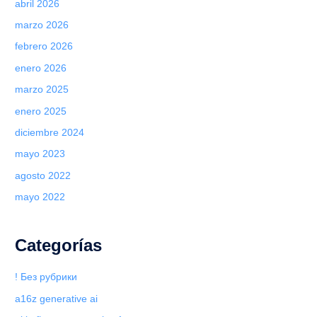
abril 2026
marzo 2026
febrero 2026
enero 2026
marzo 2025
enero 2025
diciembre 2024
mayo 2023
agosto 2022
mayo 2022
Categorías
! Без рубрики
a16z generative ai