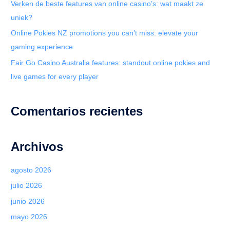
Verken de beste features van online casino’s: wat maakt ze
o
uniek?
r
Online Pokies NZ promotions you can’t miss: elevate your
:
gaming experience
Fair Go Casino Australia features: standout online pokies and
live games for every player
Comentarios recientes
Archivos
agosto 2026
julio 2026
junio 2026
mayo 2026