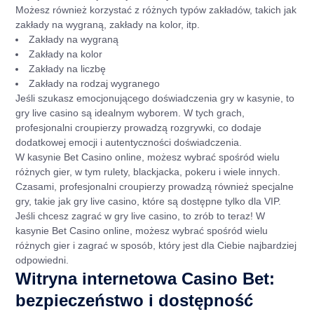
Możesz również korzystać z różnych typów zakładów, takich jak
zakłady na wygraną, zakłady na kolor, itp.
Zakłady na wygraną
Zakłady na kolor
Zakłady na liczbę
Zakłady na rodzaj wygranego
Jeśli szukasz emocjonującego doświadczenia gry w kasynie, to
gry live casino są idealnym wyborem. W tych grach,
profesjonalni croupierzy prowadzą rozgrywki, co dodaje
dodatkowej emocji i autentyczności doświadczenia.
W kasynie Bet Casino online, możesz wybrać spośród wielu
różnych gier, w tym rulety, blackjacka, pokeru i wiele innych.
Czasami, profesjonalni croupierzy prowadzą również specjalne
gry, takie jak gry live casino, które są dostępne tylko dla VIP.
Jeśli chcesz zagrać w gry live casino, to zrób to teraz! W
kasynie Bet Casino online, możesz wybrać spośród wielu
różnych gier i zagrać w sposób, który jest dla Ciebie najbardziej
odpowiedni.
Witryna internetowa Casino Bet:
bezpieczeństwo i dostępność