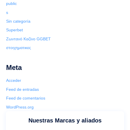
public
s
Sin categoría
Superbet
Ζωντανό Καζίνο GGBET
στοιχηματικες
Meta
Acceder
Feed de entradas
Feed de comentarios
WordPress.org
Nuestras Marcas y aliados