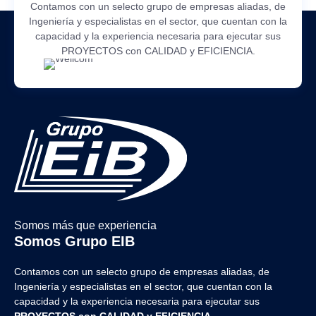
Contamos con un selecto grupo de empresas aliadas, de
Ingeniería y especialistas en el sector, que cuentan con la
capacidad y la experiencia necesaria para ejecutar sus
PROYECTOS con CALIDAD y EFICIENCIA.
Somos más que experiencia
Somos Grupo EIB
Contamos con un selecto grupo de empresas aliadas, de
Ingeniería y
especialistas en el sector, que cuentan con la
capacidad y la experiencia necesaria para ejecutar sus
PROYECTOS con CALIDAD y EFICIENCIA.