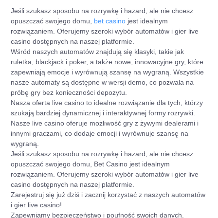
Jeśli szukasz sposobu na rozrywkę i hazard, ale nie chcesz
opuszczać swojego domu,
bet casino
jest idealnym
rozwiązaniem. Oferujemy szeroki wybór automatów i gier live
casino dostępnych na naszej platformie.
Wśród naszych automatów znajdują się klasyki, takie jak
ruletka, blackjack i poker, a także nowe, innowacyjne gry, które
zapewniają emocje i wyrównują szansę na wygraną. Wszystkie
nasze automaty są dostępne w wersji demo, co pozwala na
próbę gry bez konieczności depozytu.
Nasza oferta live casino to idealne rozwiązanie dla tych, którzy
szukają bardziej dynamicznej i interaktywnej formy rozrywki.
Nasze live casino oferuje możliwość gry z żywymi dealerami i
innymi graczami, co dodaje emocji i wyrównuje szansę na
wygraną.
Jeśli szukasz sposobu na rozrywkę i hazard, ale nie chcesz
opuszczać swojego domu, Bet Casino jest idealnym
rozwiązaniem. Oferujemy szeroki wybór automatów i gier live
casino dostępnych na naszej platformie.
Zarejestruj się już dziś i zacznij korzystać z naszych automatów
i gier live casino!
Zapewniamy bezpieczeństwo i poufność swoich danych.