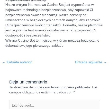
Nasza witryna internetowa Casino Bet jest wyposażona w
najnowsze technologie bezpieczeństwa, aby zapewnić Ci
bezpieczeństwo swoich transakcji. Nasze serwery są
umieszczone w bezpiecznych centrach danych, aby zapewnić
Ci bezpieczeństwo swoich transakcji. Ponadto, nasza platforma
jest regularnie testowana i aktualizowana, aby zapewnić Ci
dostępność i bezpieczeństwo.
Witryna Casino Bet to miejsce, w którym możesz bezpiecznie
dokonać swojego pierwszego zakładu.
←
Entrada anterior
Entrada siguiente
→
Deja un comentario
Tu dirección de correo electrónico no será publicada.
Los
campos obligatorios están marcados con
*
Escribe