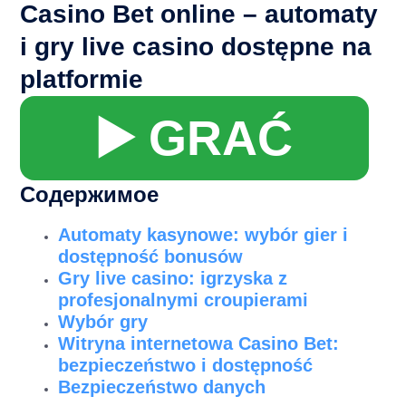
Casino Bet online – automaty
i gry live casino dostępne na
platformie
▶️ GRAĆ
Содержимое
Automaty kasynowe: wybór gier i
dostępność bonusów
Gry live casino: igrzyska z
profesjonalnymi croupierami
Wybór gry
Witryna internetowa Casino Bet:
bezpieczeństwo i dostępność
Bezpieczeństwo danych