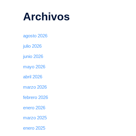
Archivos
agosto 2026
julio 2026
junio 2026
mayo 2026
abril 2026
marzo 2026
febrero 2026
enero 2026
marzo 2025
enero 2025