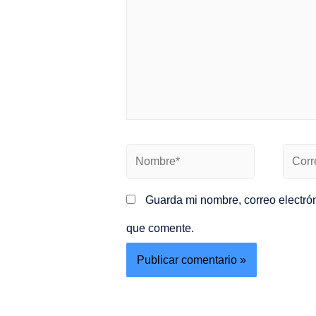
aquí...
Nombre*
Corre
electr
Guarda mi nombre, correo electró
que comente.