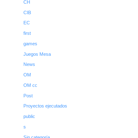
CH
CIB
EC
first
games
Juegos Mesa
News
OM
OM cc
Post
Proyectos ejecutados
public
s
Sin categoría