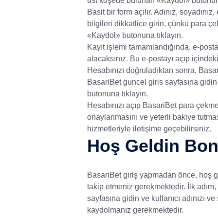
üst köşede bulunan «Kaydol» butonuna
Basit bir form açılır. Adınız, soyadınız,
bilgileri dikkatlice girin, çünkü para 
«Kaydol» butonuna tıklayın.
Kayıt işlemi tamamlandığında, e-posta
alacaksınız. Bu e-postayı açıp içindek
Hesabınızı doğruladıktan sonra, Basari
BasariBet guncel giris sayfasına gidin 
butonuna tıklayın.
Hesabınızı açıp BasariBet para çekme i
onaylanmasını ve yeterli bakiye tutma
hizmetleriyle iletişime geçebilirsiniz.
Hoş Geldin Bonu
BasariBet giriş yapmadan önce, hoş ge
takip etmeniz gerekmektedir. İlk adım,
sayfasına gidin ve kullanıcı adınızı ve ş
kaydolmanız gerekmektedir.