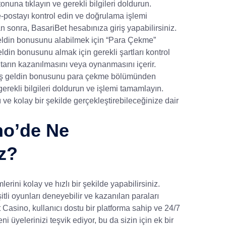
nuna tıklayın ve gerekli bilgileri doldurun.
-postayı kontrol edin ve doğrulama işlemi
 sonra, BasariBet hesabınıza giriş yapabilirsiniz.
geldin bonusunu alabilmek için “Para Çekme”
din bonusunu almak için gerekli şartları kontrol
r tutarın kazanılmasını veya oynanmasını içerir.
, hoş geldin bonusunu para çekme bölümünden
gerekli bilgileri doldurun ve işlemi tamamlayın.
 ve kolay bir şekilde gerçekleştirebileceğinize dair
no’de Ne
iz?
ini kolay ve hızlı bir şekilde yapabilirsiniz.
tli oyunları deneyebilir ve kazanılan paraları
t Casino, kullanıcı dostu bir platforma sahip ve 24/7
i üyelerinizi teşvik ediyor, bu da sizin için ek bir