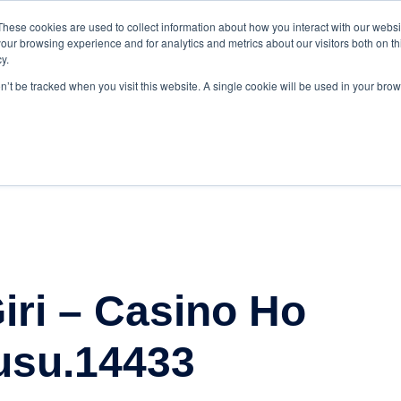
These cookies are used to collect information about how you interact with our webs
.com
WhatsApp:
+57 3103229640
PBX:
+ 601 342 80 45
our browsing experience and for analytics and metrics about our visitors both on th
y.
on’t be tracked when you visit this website. A single cookie will be used in your b
iri – Casino Ho
usu.14433