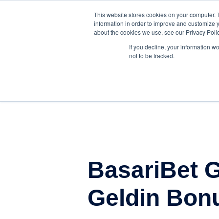
Ir
W
F
Y
I
E
This website stores cookies on your computer. 
al
mercadeo@grupoeib
h
a
o
n
n
information in order to improve and customize y
contenido
a
c
u
s
v
about the cookies we use, see our Privacy Polic
t
e
t
t
e
s
b
u
a
l
If you decline, your information w
a
o
b
g
o
ILUMINACIÓN
not to be tracked.
ILUMINACIÓN
PRODUCTOS
INTERIOR
EXTERIOR
p
o
e
r
p
p
k
a
e
m
BasariBet G
Geldin Bon