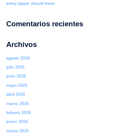
every player should know
Comentarios recientes
Archivos
agosto 2026
julio 2026
junio 2026
mayo 2026
abril 2026
marzo 2026
febrero 2026
enero 2026
marzo 2025