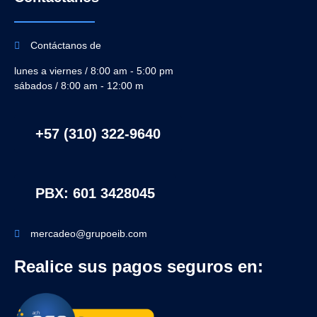
Contáctanos de
lunes a viernes / 8:00 am - 5:00 pm
sábados / 8:00 am - 12:00 m
+57 (310) 322-9640
PBX: 601 3428045
mercadeo@grupoeib.com
Realice sus pagos seguros en: