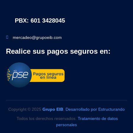
PBX: 601 3428045
mercadeo@grupoeib.com
Realice sus pagos seguros en:
Copyright © 2025
Grupo EIB
,
Desarrollado por Estructurando
Todos los derechos reservados.
Tratamiento de datos
personales