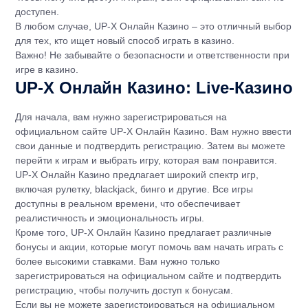
доступен.
В любом случае, UP-X Онлайн Казино – это отличный выбор
для тех, кто ищет новый способ играть в казино.
Важно! Не забывайте о безопасности и ответственности при
игре в казино.
UP-X Онлайн Казино: Live-Казино
Для начала, вам нужно зарегистрироваться на
официальном сайте UP-X Онлайн Казино. Вам нужно ввести
свои данные и подтвердить регистрацию. Затем вы можете
перейти к играм и выбрать игру, которая вам понравится.
UP-X Онлайн Казино предлагает широкий спектр игр,
включая рулетку, blackjack, бинго и другие. Все игры
доступны в реальном времени, что обеспечивает
реалистичность и эмоциональность игры.
Кроме того, UP-X Онлайн Казино предлагает различные
бонусы и акции, которые могут помочь вам начать играть с
более высокими ставками. Вам нужно только
зарегистрироваться на официальном сайте и подтвердить
регистрацию, чтобы получить доступ к бонусам.
Если вы не можете зарегистрироваться на официальном