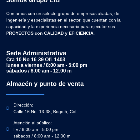
Contamos con un selecto grupo de empresas aliadas, de
Ingeniería y
especialistas en el sector, que cuentan con la
capacidad y la experiencia necesaria para ejecutar sus
PROYECTOS con CALIDAD y EFICIENCIA.
Sede Administrativa
Cra 10 No 16-39 Ofi. 1403
lunes a viernes / 8:00 am - 5:00 pm
sábados / 8:00 am - 12:00 m
Almacén y punto de venta
Dirección:
Calle 16 No. 13-38, Bogotá, Col
Atención al público:
l-v / 8:00 am - 5:00 pm
sábados / 8:00 am - 12:00 m