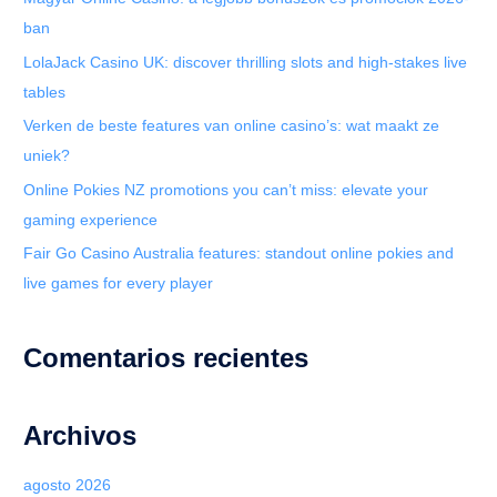
a
ban
LolaJack Casino UK: discover thrilling slots and high-stakes live
r
tables
p
Verken de beste features van online casino’s: wat maakt ze
o
uniek?
r
Online Pokies NZ promotions you can’t miss: elevate your
:
gaming experience
Fair Go Casino Australia features: standout online pokies and
live games for every player
Comentarios recientes
Archivos
agosto 2026