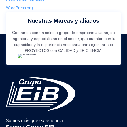
WordPress.org
Nuestras Marcas y aliados
Contamos con un selecto grupo de empresas aliadas, de
Ingeniería y especialistas en el sector, que cuentan con la
capacidad y la experiencia necesaria para ejecutar sus
PROYECTOS con CALIDAD y EFICIENCIA.
Somos más que experiencia
Somos Grupo EIB