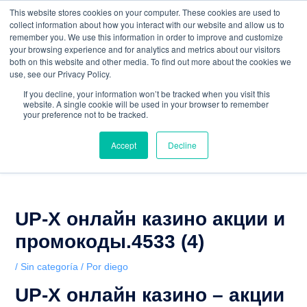
Ir
W
F
Y
I
E
This website stores cookies on your computer. These cookies are used to
al
h
a
o
n
n
collect information about how you interact with our website and allow us to
contenido
a
c
u
s
v
remember you. We use this information in order to improve and customize
t
e
t
t
e
your browsing experience and for analytics and metrics about our visitors
mercadeo@grupoeib.com
WhatsApp:
+57
s
b
u
a
l
both on this website and other media. To find out more about the cookies we
3103229640
PBX:
+ 601 342 80 45
a
o
b
g
o
use, see our Privacy Policy.
RVICIOS
CONTACTO
BLOG
p
o
e
r
p
If you decline, your information won’t be tracked when you visit this
p
k
a
e
website. A single cookie will be used in your browser to remember
m
your preference not to be tracked.
Accept
Decline
UP-X онлайн казино акции и
промокоды.4533 (4)
/
Sin categoría
/ Por
diego
UP-X онлайн казино – акции