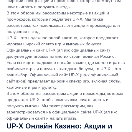
широкий спектр акций и промокодов, которые помогут вам
начать играть и получать выгоды.
В этом обзоре мы рассмотрим некоторые из акций и
промокодов, которые предлагает UP-X. Мы также
рассмотрим, как использовать эти акции и промокоды для
получения выгод.
UP-X – это надежное онлайн-казино, которое предлагает
игрокам широкий спектр игр и выгодных бонусов.
Официальный сайт UP-X (ап икс официальный сайт)
доступен для игроков из многих стран, включая Россию.
Если вы ищете надежное онлайн-казино, где можно играть в
любимые игры и получать выгодные бонусы, то UP-X – это
ваш выбор. Официальный сайт UP-X (up-x официальный
сайт вход) предлагает широкий спектр игр, включая слоты,
карточные игры и рулетку.
В этом обзоре мы рассмотрим акции и промокоды, которые
предлагает UP-X, чтобы помочь вам начать играть и
получать выгоды. Мы также рассмотрим, как
зарегистрироваться на официальном сайте UP-X (ап икс
официальный сайт) и начать играть.
UP-X Онлайн Казино: Акции и