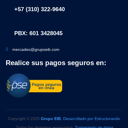
+57 (310) 322-9640
PBX: 601 3428045
mercadeo@grupoeib.com
Realice sus pagos seguros en:
Copyright © 2025
Grupo EIB
,
Desarrollado por Estructurando
Todos los derechos reservados.
Tratamiento de datos