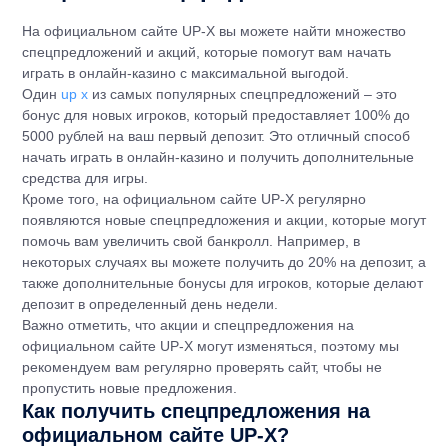
На официальном сайте UP-X вы можете найти множество
спецпредложений и акций, которые помогут вам начать
играть в онлайн-казино с максимальной выгодой.
Один
up x
из самых популярных спецпредложений – это
бонус для новых игроков, который предоставляет 100% до
5000 рублей на ваш первый депозит. Это отличный способ
начать играть в онлайн-казино и получить дополнительные
средства для игры.
Кроме того, на официальном сайте UP-X регулярно
появляются новые спецпредложения и акции, которые могут
помочь вам увеличить свой банкролл. Например, в
некоторых случаях вы можете получить до 20% на депозит, а
также дополнительные бонусы для игроков, которые делают
депозит в определенный день недели.
Важно отметить, что акции и спецпредложения на
официальном сайте UP-X могут изменяться, поэтому мы
рекомендуем вам регулярно проверять сайт, чтобы не
пропустить новые предложения.
Как получить спецпредложения на
официальном сайте UP-X?