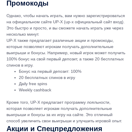
Промокоды
Однако, чтобы начать играть, вам нужно зарегистрироваться
на официальном сайте UP-X (up-x официальный сайт вход).
Это быстро и просто, и вы сможете начать играть уже через
несколько минут.
UP-X также предлагает различные акции и промокоды,
которые позволяют игрокам получать дополнительные
выигрыши и бонусы. Например, новый игрок может получить
100% бонус на свой первый депозит, а также 20 бесплатных
спинов в игру.
Бонус на первый депозит: 100%
20 бесплатных спинов в игру
Дaily free spins
Weekly cashback
Кроме того, UP-X предлагает программу лояльности,
которая позволяет игрокам получать дополнительные
выигрыши и бонусы за их игру на сайте. Это отличный
способ увеличить свои выигрыши и улучшить игровой опыт.
Акции и Спецпредложения