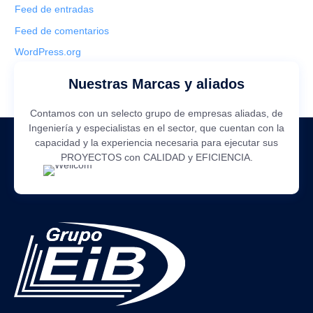
Feed de entradas
Feed de comentarios
WordPress.org
Nuestras Marcas y aliados
Contamos con un selecto grupo de empresas aliadas, de
Ingeniería y especialistas en el sector, que cuentan con la
capacidad y la experiencia necesaria para ejecutar sus
PROYECTOS con CALIDAD y EFICIENCIA.