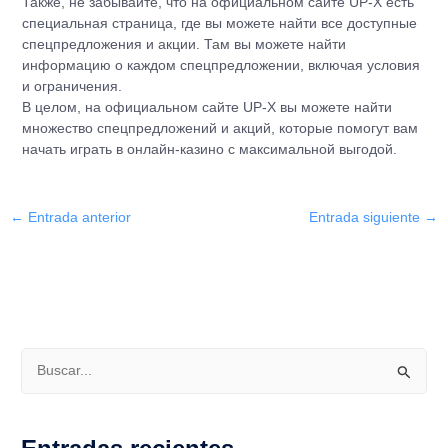
Также, не забывайте, что на официальном сайте UP-X есть
специальная страница, где вы можете найти все доступные
спецпредложения и акции. Там вы можете найти
информацию о каждом спецпредложении, включая условия
и ограничения.
В целом, на официальном сайте UP-X вы можете найти
множество спецпредложений и акций, которые помогут вам
начать играть в онлайн-казино с максимальной выгодой.
←
Entrada anterior
Entrada siguiente
→
B
u