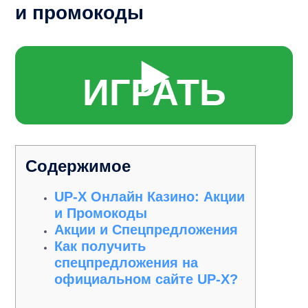
и промокоды
▶️
ИГРАТЬ
Содержимое
UP-X Онлайн Казино: Акции
и Промокоды
Акции и Спецпредложения
Как получить
спецпредложения на
официальном сайте UP-X?