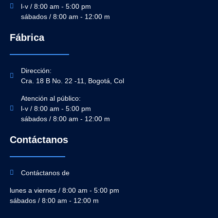
l-v / 8:00 am - 5:00 pm
sábados / 8:00 am - 12:00 m
Fábrica
Dirección:
Cra. 18 B No. 22 -11, Bogotá, Col
Atención al público:
l-v / 8:00 am - 5:00 pm
sábados / 8:00 am - 12:00 m
Contáctanos
Contáctanos de
lunes a viernes / 8:00 am - 5:00 pm
sábados / 8:00 am - 12:00 m