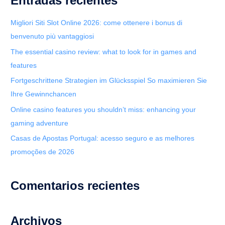
Entradas recientes
s
c
Migliori Siti Slot Online 2026: come ottenere i bonus di
a
benvenuto più vantaggiosi
The essential casino review: what to look for in games and
r
features
p
Fortgeschrittene Strategien im Glücksspiel So maximieren Sie
o
Ihre Gewinnchancen
r
Online casino features you shouldn’t miss: enhancing your
:
gaming adventure
Casas de Apostas Portugal: acesso seguro e as melhores
promoções de 2026
Comentarios recientes
Archivos