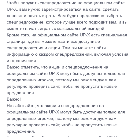
Чтобы получить спецпредложение на официальном сайте
UP-X, вам нужно зарегистрироваться на сайте, сделать
депозит и начать играть. Вам будет предложено выбрать
спецпредложение, которое лучше всего подходит вам, и вы
сможете начать играть с максимальной выгодой.
Кроме того, на официальном сайте UP-X есть специальная
страница, где вы можете найти все доступные
спецпредложения и акции. Там вы можете найти
информацию о каждом спецпредложении, включая условия
и ограничения.
Важно отметить, что акции и спецпредложения на
официальном сайте UP-X могут быть доступны только для
определенных игроков, поэтому мы рекомендуем вам
регулярно проверять сайт, чтобы не пропустить новые
предложения.
Важно!
Не забывайте, что акции и спецпредложения на
официальном сайте UP-X могут быть доступны только для
определенных игроков, поэтому мы рекомендуем вам
регулярно проверять сайт, чтобы не пропустить новые
предложения.