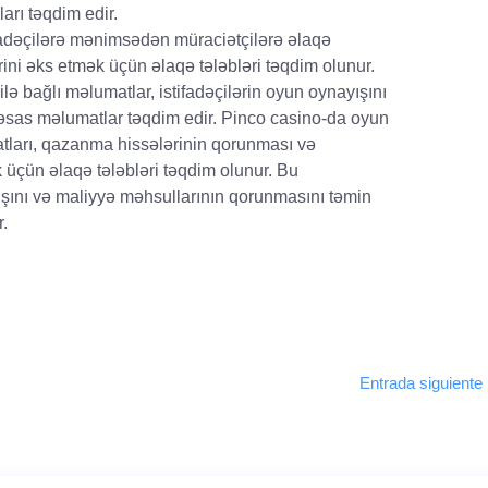
rı təqdim edir.
fadəçilərə mənimsədən müraciətçilərə əlaqə
ini əks etmək üçün əlaqə tələbləri təqdim olunur.
ə bağlı məlumatlar, istifadəçilərin oyun oynayışını
əsas məlumatlar təqdim edir. Pinco casino-da oyun
atları, qazanma hissələrinin qorunması və
 üçün əlaqə tələbləri təqdim olunur. Bu
yışını və maliyyə məhsullarının qorunmasını təmin
.
Entrada siguiente