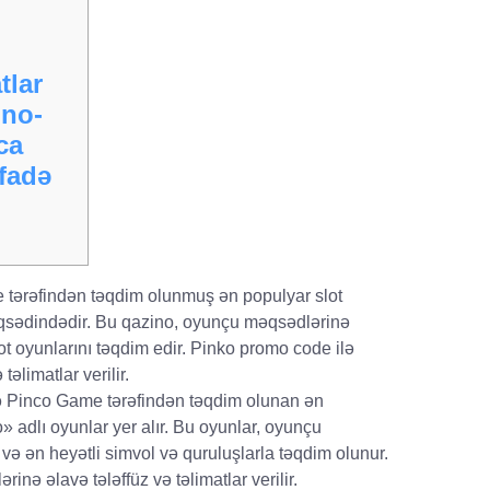
tlar
ino-
ca
ifadə
tərəfindən təqdim olunmuş ən populyar slot
qsədindədir. Bu qazino, oyunçu məqsədlərinə
ot oyunlarını təqdim edir. Pinko promo code ilə
əlimatlar verilir.
ə Pinco Game tərəfindən təqdim olunan ən
» adlı oyunlar yer alır. Bu oyunlar, oyunçu
və ən heyətli simvol və quruluşlarla təqdim olunur.
nə əlavə tələffüz və təlimatlar verilir.