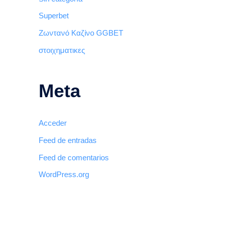
Superbet
Ζωντανό Καζίνο GGBET
στοιχηματικες
Meta
Acceder
Feed de entradas
Feed de comentarios
WordPress.org