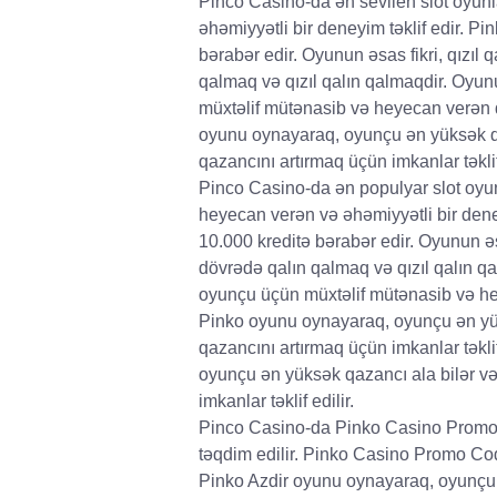
Pinco Casino-da ən sevilen slot oyunl
əhəmiyyətli bir deneyim təklif edir. P
bərabər edir. Oyunun əsas fikri, qızıl 
qalmaq və qızıl qalın qalmaqdir. Oyunu
müxtəlif mütənasib və heyecan verən d
oyunu oynayaraq, oyunçu ən yüksək qa
qazancını artırmaq üçün imkanlar təklif 
Pinco Casino-da ən populyar slot oyu
heyecan verən və əhəmiyyətli bir dene
10.000 kreditə bərabər edir. Oyunun əsa
dövrədə qalın qalmaq və qızıl qalın qa
oyunçu üçün müxtəlif mütənasib və he
Pinko oyunu oynayaraq, oyunçu ən yük
qazancını artırmaq üçün imkanlar təkl
oyunçu ən yüksək qazancı ala bilər v
imkanlar təklif edilir.
Pinco Casino-da Pinko Casino Promo 
təqdim edilir. Pinko Casino Promo Code
Pinko Azdir oyunu oynayaraq, oyunçu 