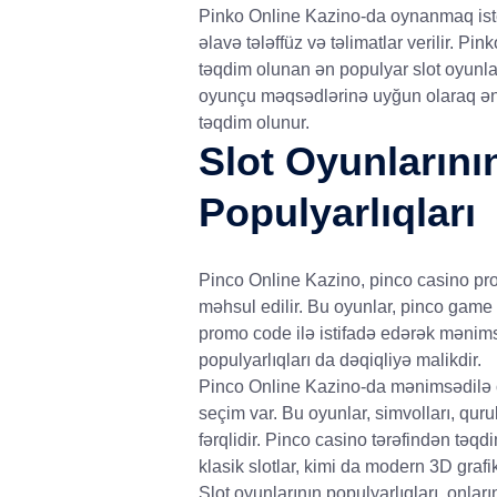
Pinko Online Kazino-da oynanmaq ist
əlavə tələffüz və təlimatlar verilir. 
təqdim olunan ən populyar slot oyunlar
oyunçu məqsədlərinə uyğun olaraq ən h
təqdim olunur.
Slot Oyunlarını
Populyarlıqları
Pinco Online Kazino, pinco casino pro
məhsul edilir. Bu oyunlar, pinco game
promo code ilə istifadə edərək mənims
populyarlıqları da dəqiqliyə malikdir.
Pinco Online Kazino-da mənimsədilə o
seçim var. Bu oyunlar, simvolları, qu
fərqlidir. Pinco casino tərəfindən təqdi
klasik slotlar, kimi da modern 3D grafik
Slot oyunlarının populyarlıqları, onl