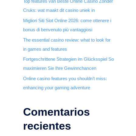
Top features van Beste Online Casino Zonder
r
Cruks: wat maakt dit casino uniek in
p
Migliori Siti Slot Online 2026: come ottenere i
o
bonus di benvenuto più vantaggiosi
The essential casino review: what to look for
r
in games and features
:
Fortgeschrittene Strategien im Glücksspiel So
maximieren Sie Ihre Gewinnchancen
Online casino features you shouldn’t miss:
enhancing your gaming adventure
Comentarios
recientes