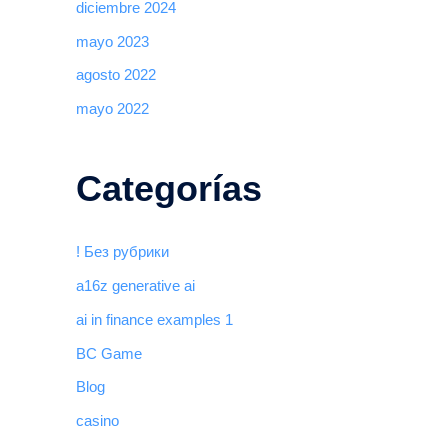
diciembre 2024
mayo 2023
agosto 2022
mayo 2022
Categorías
! Без рубрики
a16z generative ai
ai in finance examples 1
BC Game
Blog
casino