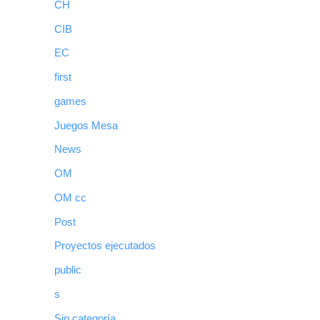
CH
CIB
EC
first
games
Juegos Mesa
News
OM
OM cc
Post
Proyectos ejecutados
public
s
Sin categoría