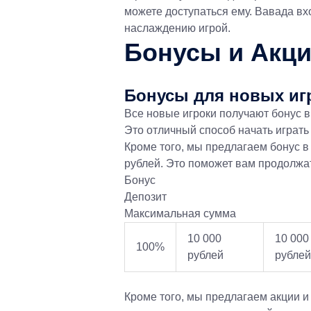
можете доступаться ему. Вавада вх
наслаждению игрой.
Бонусы и Акц
Бонусы для новых иг
Все новые игроки получают бонус в 
Это отличный способ начать играть
Кроме того, мы предлагаем бонус в
рублей. Это поможет вам продолжат
Бонус
Депозит
Максимальная сумма
10 000
10 000
100%
рублей
рублей
Кроме того, мы предлагаем акции и