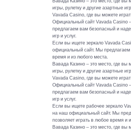
Вавада Казино – это место, где вы 
игры, рулетку и другие азартные и
Vavada Casino, где вы можете играт
Официальный сайт Vavada Casino – 
предлагаем вам безопасный и наде
игр и услуг.
Если вы ищете зеркало Vavada Casi
официальный сайт. Мы предлагаем в
время и из любого места.
Вавада Казино – это место, где вы 
игры, рулетку и другие азартные и
Vavada Casino, где вы можете играт
Официальный сайт Vavada Casino – 
предлагаем вам безопасный и наде
игр и услуг.
Если вы ищете рабочее зеркало Vav
на наш официальный сайт. Мы пред
позволяет играть в любое время и и
Вавада Казино – это место, где вы 