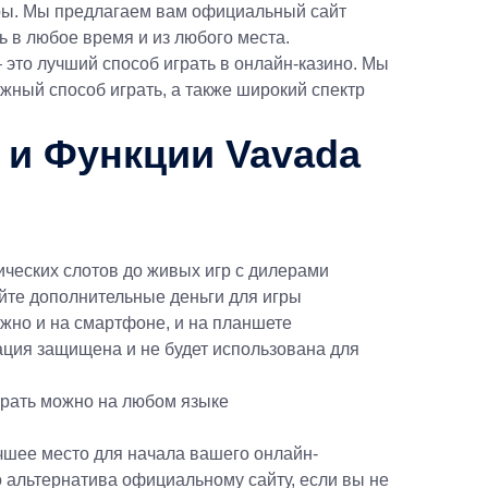
гры. Мы предлагаем вам официальный сайт
ь в любое время и из любого места.
это лучший способ играть в онлайн-казино. Мы
жный способ играть, а также широкий спектр
и Функции Vavada
ических слотов до живых игр с дилерами
йте дополнительные деньги для игры
жно и на смартфоне, и на планшете
ция защищена и не будет использована для
рать можно на любом языке
чшее место для начала вашего онлайн-
то альтернатива официальному сайту, если вы не