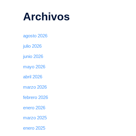
Archivos
agosto 2026
julio 2026
junio 2026
mayo 2026
abril 2026
marzo 2026
febrero 2026
enero 2026
marzo 2025
enero 2025