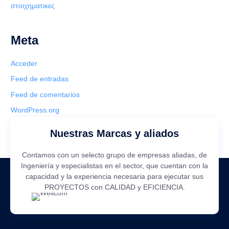
στοιχηματικες
Meta
Acceder
Feed de entradas
Feed de comentarios
WordPress.org
Nuestras Marcas y aliados
Contamos con un selecto grupo de empresas aliadas, de
Ingeniería y especialistas en el sector, que cuentan con la
capacidad y la experiencia necesaria para ejecutar sus
PROYECTOS con CALIDAD y EFICIENCIA.