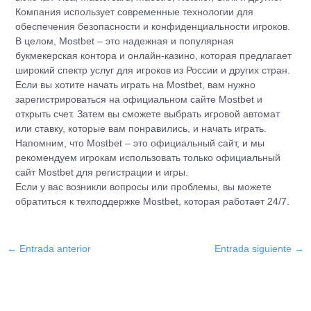
Компания использует современные технологии для
обеспечения безопасности и конфиденциальности игроков.
В целом, Mostbet – это надежная и популярная
букмекерская контора и онлайн-казино, которая предлагает
широкий спектр услуг для игроков из России и других стран.
Если вы хотите начать играть на Mostbet, вам нужно
зарегистрироваться на официальном сайте Mostbet и
открыть счет. Затем вы сможете выбрать игровой автомат
или ставку, которые вам понравились, и начать играть.
Напомним, что Mostbet – это официальный сайт, и мы
рекомендуем игрокам использовать только официальный
сайт Mostbet для регистрации и игры.
Если у вас возникли вопросы или проблемы, вы можете
обратиться к техподдержке Mostbet, которая работает 24/7.
←
Entrada anterior
Entrada siguiente
→