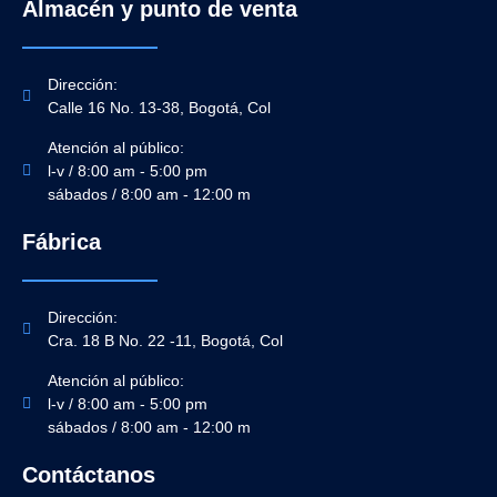
Almacén y punto de venta
Dirección:
Calle 16 No. 13-38, Bogotá, Col
Atención al público:
l-v / 8:00 am - 5:00 pm
sábados / 8:00 am - 12:00 m
Fábrica
Dirección:
Cra. 18 B No. 22 -11, Bogotá, Col
Atención al público:
l-v / 8:00 am - 5:00 pm
sábados / 8:00 am - 12:00 m
Contáctanos