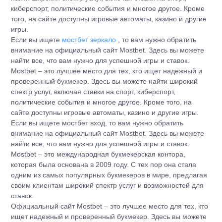
киберспорт, политические события и многое другое. Кроме
того, на сайте доступны игровые автоматы, казино и другие
игры.
Если вы ищете
мостбет зеркало
, то вам нужно обратить
внимание на официальный сайт Mostbet. Здесь вы можете
найти все, что вам нужно для успешной игры и ставок.
Mostbet – это лучшее место для тех, кто ищет надежный и
проверенный букмекер. Здесь вы можете найти широкий
спектр услуг, включая ставки на спорт, киберспорт,
политические события и многое другое. Кроме того, на
сайте доступны игровые автоматы, казино и другие игры.
Если вы ищете мостбет вход, то вам нужно обратить
внимание на официальный сайт Mostbet. Здесь вы можете
найти все, что вам нужно для успешной игры и ставок.
Mostbet – это международная букмекерская контора,
которая была основана в 2009 году. С тех пор она стала
одним из самых популярных букмекеров в мире, предлагая
своим клиентам широкий спектр услуг и возможностей для
ставок.
Официальный сайт Mostbet – это лучшее место для тех, кто
ищет надежный и проверенный букмекер. Здесь вы можете