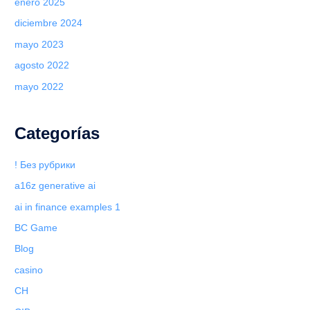
enero 2025
diciembre 2024
mayo 2023
agosto 2022
mayo 2022
Categorías
! Без рубрики
a16z generative ai
ai in finance examples 1
BC Game
Blog
casino
CH