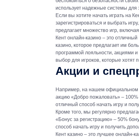
беспокоиться о безопасности своих
использует надежные системы для
Если вы хотите начать играть на Ке
зарегистрироваться и выбрать игру
предлагает множество игр, включая 
Кент онлайн-казино – это отличный
казино, которое предлагает им боль
программой лояльности, акциями и 
выбор для игроков, которые хотят
Акции и спец
Например, на нашем официальном са
акцию «Добро пожаловать» – 100% б
отличный способ начать игру и пол
Кроме того, мы регулярно предлаг
«Бонус за регистрацию» – 50% бону
способ начать игру и получить доп
Кент казино – это лучшее онлайн-к