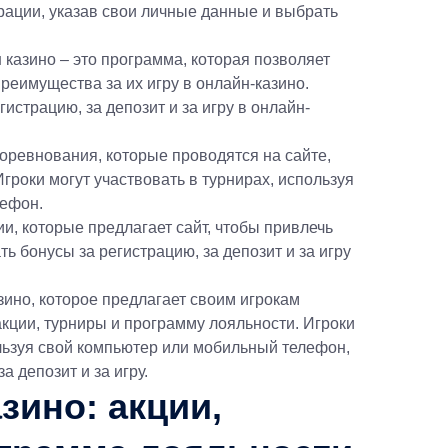
рации, указав свои личные данные и выбрать
казино – это программа, которая позволяет
реимущества за их игру в онлайн-казино.
гистрацию, за депозит и за игру в онлайн-
соревнования, которые проводятся на сайте,
гроки могут участвовать в турнирах, используя
лефон.
ии, которые предлагает сайт, чтобы привлечь
ть бонусы за регистрацию, за депозит и за игру
зино, которое предлагает своим игрокам
кции, турниры и программу лояльности. Игроки
ользуя свой компьютер или мобильный телефон,
а депозит и за игру.
зино: акции,