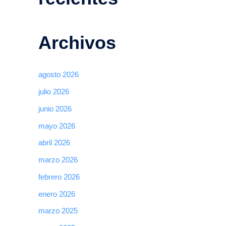
Archivos
agosto 2026
julio 2026
junio 2026
mayo 2026
abril 2026
marzo 2026
febrero 2026
enero 2026
marzo 2025