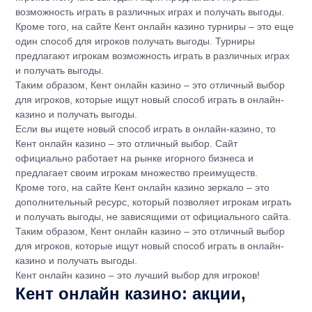
возможность играть в различных играх и получать выгоды.
Кроме того, на сайте Кент онлайн казино турниры – это еще
один способ для игроков получать выгоды. Турниры
предлагают игрокам возможность играть в различных играх
и получать выгоды.
Таким образом, Кент онлайн казино – это отличный выбор
для игроков, которые ищут новый способ играть в онлайн-
казино и получать выгоды.
Если вы ищете новый способ играть в онлайн-казино, то
Кент онлайн казино – это отличный выбор. Сайт
официально работает на рынке игорного бизнеса и
предлагает своим игрокам множество преимуществ.
Кроме того, на сайте Кент онлайн казино зеркало – это
дополнительный ресурс, который позволяет игрокам играть
и получать выгоды, не зависящими от официального сайта.
Таким образом, Кент онлайн казино – это отличный выбор
для игроков, которые ищут новый способ играть в онлайн-
казино и получать выгоды.
Кент онлайн казино – это лучший выбор для игроков!
Кент онлайн казино: акции,