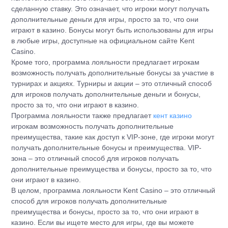
сделанную ставку. Это означает, что игроки могут получать
дополнительные деньги для игры, просто за то, что они
играют в казино. Бонусы могут быть использованы для игры
в любые игры, доступные на официальном сайте Kent
Casino.
Кроме того, программа лояльности предлагает игрокам
возможность получать дополнительные бонусы за участие в
турнирах и акциях. Турниры и акции – это отличный способ
для игроков получать дополнительные деньги и бонусы,
просто за то, что они играют в казино.
Программа лояльности также предлагает
кент казино
игрокам возможность получать дополнительные
преимущества, такие как доступ к VIP-зоне, где игроки могут
получать дополнительные бонусы и преимущества. VIP-
зона – это отличный способ для игроков получать
дополнительные преимущества и бонусы, просто за то, что
они играют в казино.
В целом, программа лояльности Kent Casino – это отличный
способ для игроков получать дополнительные
преимущества и бонусы, просто за то, что они играют в
казино. Если вы ищете место для игры, где вы можете