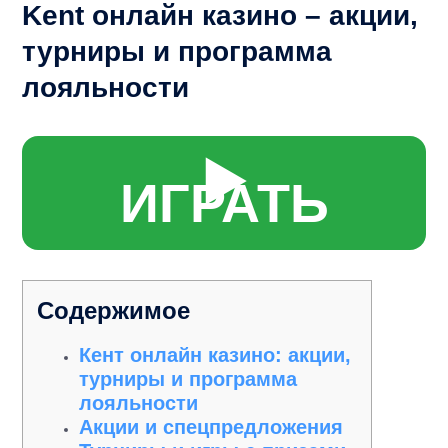
Kent онлайн казино – акции,
турниры и программа
лояльности
▶️
ИГРАТЬ
Содержимое
Кент онлайн казино: акции,
турниры и программа
лояльности
Акции и спецпредложения