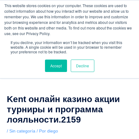
Ir
W
F
Y
I
E
This website stores cookies on your computer. These cookies are used to
al
h
a
o
n
n
collect information about how you interact with our website and allow us to
contenido
a
c
u
s
v
remember you. We use this information in order to improve and customize
t
e
t
t
e
your browsing experience and for analytics and metrics about our visitors
mercadeo@grupoeib.com
WhatsApp:
+57
s
b
u
a
l
both on this website and other media. To find out more about the cookies we
3103229640
PBX:
+ 601 342 80 45
a
o
b
g
o
use, see our Privacy Policy.
RVICIOS
CONTACTO
BLOG
p
o
e
r
p
If you decline, your information won’t be tracked when you visit this
p
k
a
e
website. A single cookie will be used in your browser to remember
m
your preference not to be tracked.
Accept
Decline
Kent онлайн казино акции
турниры и программа
лояльности.2159
/
Sin categoría
/ Por
diego