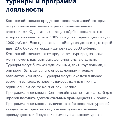
турниры и программа
лояльности
Кент онлайн казино предлагает несколько акций, которые
могут помочь вам начать играть с минимальными
вложениями. Одна из них – акция «Добро пожаловать»,
которая включает в себя 100% бонус на первый депозит до
1000 рублей. Еще одна акция – «Бонус за депозит», который
дает 20% бонус на каждый депозит до 5000 рублей.
Кент онлайн казино также предлагает турниры, которые
могут помочь вам выиграть дополнительные деньги.
Турниры могут быть как одиночными, так и групповыми, и
они могут быть связаны с определенным игровым
автоматом или игрой. Турниры могут начаться в любое
время, и вы можете зарегистрироваться для них на
официальном сайте Кент онлайн казино.
Программа лояльности Кент онлайн казино – это способ для
игроков получать дополнительные преимущества и бонусы.
Программа лояльности включает в себя несколько уровней,
каждый из которых может дать вам дополнительные
преимущества и бонусы. К примеру, на высшем уровне