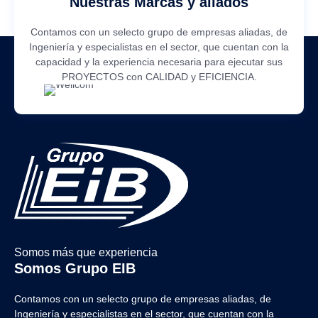
Nuestras Marcas y aliados
Contamos con un selecto grupo de empresas aliadas, de
Ingeniería y especialistas en el sector, que cuentan con la
capacidad y la experiencia necesaria para ejecutar sus
PROYECTOS con CALIDAD y EFICIENCIA.
Somos más que experiencia
Somos Grupo EIB
Contamos con un selecto grupo de empresas aliadas, de
Ingeniería y
especialistas en el sector, que cuentan con la