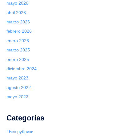
mayo 2026
abril 2026
marzo 2026
febrero 2026
enero 2026
marzo 2025
enero 2025
diciembre 2024
mayo 2023
agosto 2022
mayo 2022
Categorías
! Без рубрики