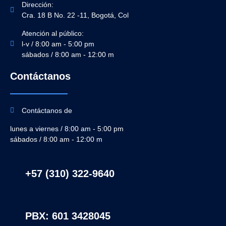
Dirección:
Cra. 18 B No. 22 -11, Bogotá, Col
Atención al público:
l-v / 8:00 am - 5:00 pm
sábados / 8:00 am - 12:00 m
Contáctanos
Contáctanos de
lunes a viernes / 8:00 am - 5:00 pm
sábados / 8:00 am - 12:00 m
+57 (310) 322-9640
PBX: 601 3428045