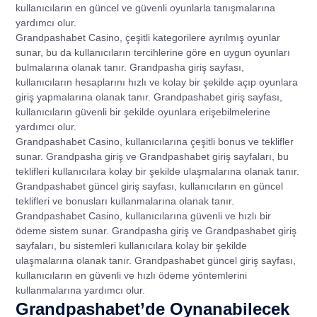
kullanıcıların en güncel ve güvenli oyunlarla tanışmalarına
yardımcı olur.
Grandpashabet Casino, çeşitli kategorilere ayrılmış oyunlar
sunar, bu da kullanıcıların tercihlerine göre en uygun oyunları
bulmalarına olanak tanır. Grandpasha giriş sayfası,
kullanıcıların hesaplarını hızlı ve kolay bir şekilde açıp oyunlara
giriş yapmalarına olanak tanır. Grandpashabet giriş sayfası,
kullanıcıların güvenli bir şekilde oyunlara erişebilmelerine
yardımcı olur.
Grandpashabet Casino, kullanıcılarına çeşitli bonus ve teklifler
sunar. Grandpasha giriş ve Grandpashabet giriş sayfaları, bu
teklifleri kullanıcılara kolay bir şekilde ulaşmalarına olanak tanır.
Grandpashabet güncel giriş sayfası, kullanıcıların en güncel
teklifleri ve bonusları kullanmalarına olanak tanır.
Grandpashabet Casino, kullanıcılarına güvenli ve hızlı bir
ödeme sistem sunar. Grandpasha giriş ve Grandpashabet giriş
sayfaları, bu sistemleri kullanıcılara kolay bir şekilde
ulaşmalarına olanak tanır. Grandpashabet güncel giriş sayfası,
kullanıcıların en güvenli ve hızlı ödeme yöntemlerini
kullanmalarına yardımcı olur.
Grandpashabet’de Oynanabilecek