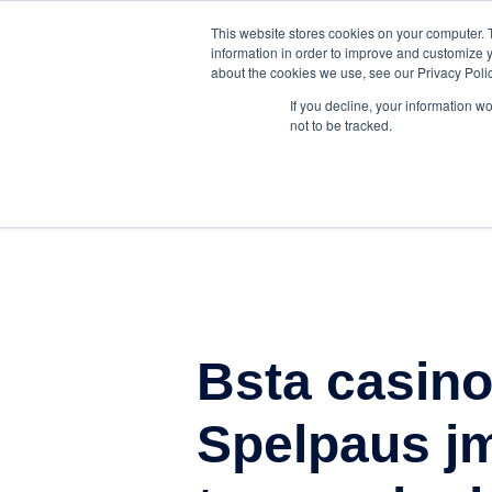
Ir
W
F
Y
I
E
This website stores cookies on your computer. 
al
mercadeo@grupoeib
h
a
o
n
n
information in order to improve and customize y
contenido
a
c
u
s
v
about the cookies we use, see our Privacy Polic
t
e
t
t
e
s
b
u
a
l
If you decline, your information w
a
o
b
g
o
ILUMINACIÓN
not to be tracked.
ILUMINACIÓN
PRODUCTOS
INTERIOR
EXTERIOR
p
o
e
r
p
p
k
a
e
m
Bsta casino
Spelpaus jm