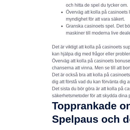
och hitta de spel du tycker om.
Överväg att kolla på casinoets 
myndighet för att vara säkert.
Granska casinoets spel. Det bör
maskiner till moderna live deale
Det är viktigt att kolla på casinoets s
kan hjälpa dig med frågor eller probl
Överväg att kolla på casinoets bonuser
chanserna att vinna. Men se till att b
Det är också bra att kolla på casinoet
dig att förstå vad du kan förvänta dig 
Det sista du bör göra är att kolla på c
säkerhetsmetoder för att skydda dina 
Topprankade on
Spelpaus och d