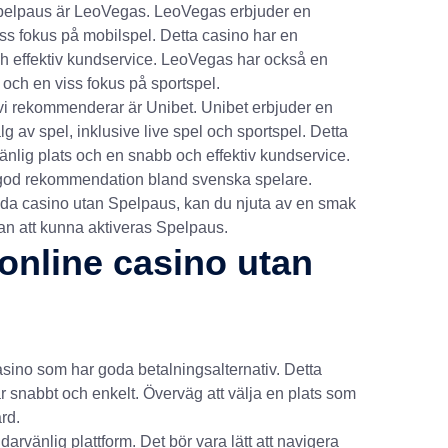
pelpaus är LeoVegas. LeoVegas erbjuder en
ss fokus på mobilspel. Detta casino har en
h effektiv kundservice. LeoVegas har också en
l och en viss fokus på sportspel.
vi rekommenderar är Unibet. Unibet erbjuder en
g av spel, inklusive live spel och sportspel. Detta
nlig plats och en snabb och effektiv kundservice.
 god rekommendation bland svenska spelare.
agda casino utan Spelpaus, kan du njuta av en smak
an att kunna aktiveras Spelpaus.
 online casino utan
 casino som har goda betalningsalternativ. Detta
tar snabbt och enkelt. Överväg att välja en plats som
rd.
darvänlig plattform. Det bör vara lätt att navigera