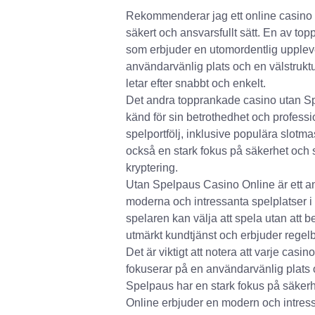
Rekommenderar jag ett online casino ut
säkert och ansvarsfullt sätt. En av to
som erbjuder en utomordentlig uppleve
användarvänlig plats och en välstruktur
letar efter snabbt och enkelt.
Det andra topprankade casino utan S
känd för sin betrothedhet och professi
spelportfölj, inklusive populära slotm
också en stark fokus på säkerhet och
kryptering.
Utan Spelpaus Casino Online är ett an
moderna och intressanta spelplatser i S
spelaren kan välja att spela utan att
utmärkt kundtjänst och erbjuder regel
Det är viktigt att notera att varje cas
fokuserar på en användarvänlig plats 
Spelpaus har en stark fokus på säker
Online erbjuder en modern och intressa