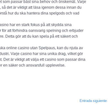
det som passar bäst sina behov och önskemål. Varje
, så det är viktigt att läsa igenom dessa innan du
 förstå hur du ska hantera dina spelgods och vad
asino har en stark fokus på att skydda sina
 för att förhindra oansvarig spelning och erbjuder
e. Detta gör att du kan spela på ett säkert och
ska online casino utan Spelpaus, kan du njuta av
stri. Varje casino har sina unika drag, vilket gör
. Det är viktigt att välja ett casino som passar dina
 en säker och ansvarsfull upplevelse.
Entrada siguiente