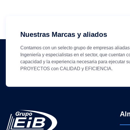
Nuestras Marcas y aliados
Contamos con un selecto grupo de empresas aliadas
Ingeniería y especialistas en el sector, que cuentan c
capacidad y la experiencia necesaria para ejecutar s
PROYECTOS con CALIDAD y EFICIENCIA.
Al