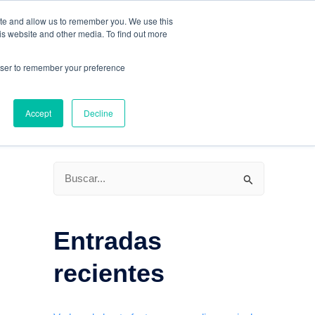
ite and allow us to remember you. We use this
is website and other media. To find out more
rowser to remember your preference
SERVICIOS
BLOG
CONTACTO
Accept
Decline
B
u
Entradas
s
recientes
c
a