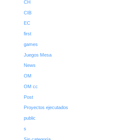
CH
CIB
EC
first
games
Juegos Mesa
News
OM
OM cc
Post
Proyectos ejecutados
public
s
Sin categoría