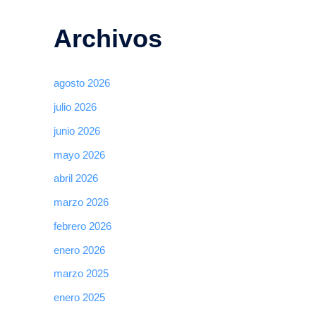
Archivos
agosto 2026
julio 2026
junio 2026
mayo 2026
abril 2026
marzo 2026
febrero 2026
enero 2026
marzo 2025
enero 2025