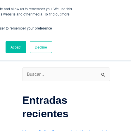
ite and allow us to remember you. We use this
is website and other media. To find out more
rowser to remember your preference
SERVICIOS
BLOG
CONTACTO
Accept
Decline
B
u
Entradas
s
recientes
c
a