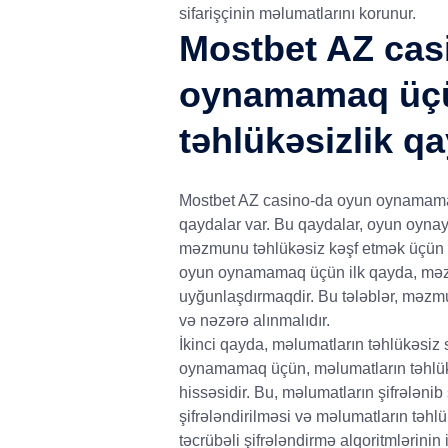
sifarişçinin məlumatlarını korunur.
Mostbet AZ cas
oynamamaq üçü
təhlükəsizlik qa
Mostbet AZ casino-da oyun oynamamaq 
qaydalar var. Bu qaydalar, oyun oynay
məzmunu təhlükəsiz kəşf etmək üçün t
oyun oynamamaq üçün ilk qayda, məzm
uyğunlaşdırmaqdir. Bu tələblər, məzm
və nəzərə alınmalıdır.
İkinci qayda, məlumatların təhlükəsiz
oynamamaq üçün, məlumatların təhlükə
hissəsidir. Bu, məlumatların şifrələni
şifrələndirilməsi və məlumatların təhlü
təcrübəli şifrələndirmə alqoritmlərinin i