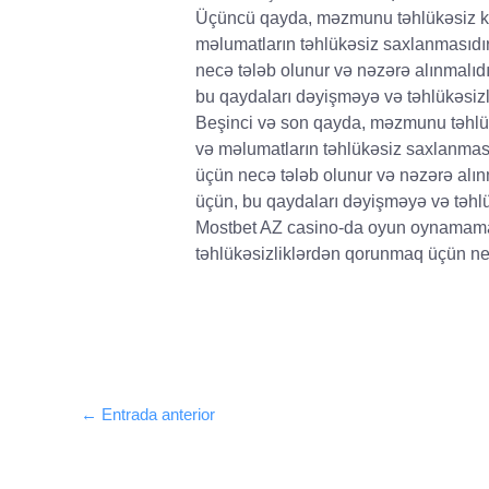
Üçüncü qayda, məzmunu təhlükəsiz kə
məlumatların təhlükəsiz saxlanmasıdı
necə tələb olunur və nəzərə alınmalı
bu qaydaları dəyişməyə və təhlükəsiz
Beşinci və son qayda, məzmunu təhlü
və məlumatların təhlükəsiz saxlanmas
üçün necə tələb olunur və nəzərə al
üçün, bu qaydaları dəyişməyə və təhl
Mostbet AZ casino-da oyun oynamama
təhlükəsizliklərdən qorunmaq üçün nec
←
Entrada anterior