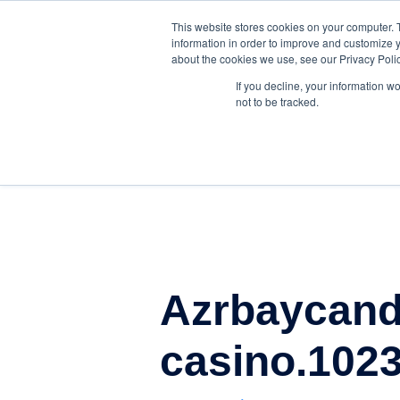
Ir
W
F
Y
I
E
This website stores cookies on your computer. 
al
mercadeo@grupoeib
h
a
o
n
n
information in order to improve and customize y
contenido
a
c
u
s
v
about the cookies we use, see our Privacy Polic
t
e
t
t
e
s
b
u
a
l
If you decline, your information w
a
o
b
g
o
ILUMINACIÓN
not to be tracked.
ILUMINACIÓN
PRODUCTOS
INTERIOR
EXTERIOR
p
o
e
r
p
p
k
a
e
m
Azrbaycand
casino.1023