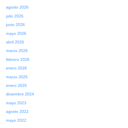
agosto 2026
julio 2026
junio 2026
mayo 2026
abril 2026
marzo 2026
febrero 2026
enero 2026
marzo 2025
enero 2025
diciembre 2024
mayo 2023
agosto 2022
mayo 2022