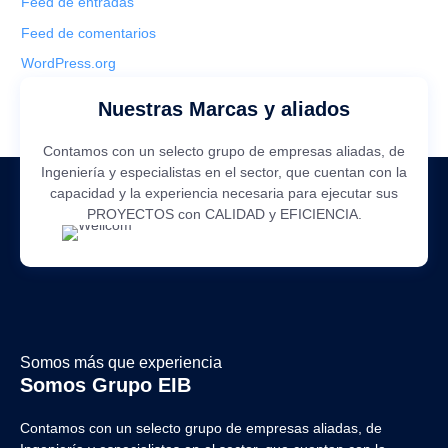
Feed de entradas
Feed de comentarios
WordPress.org
Nuestras Marcas y aliados
Contamos con un selecto grupo de empresas aliadas, de
Ingeniería y especialistas en el sector, que cuentan con la
capacidad y la experiencia necesaria para ejecutar sus
PROYECTOS con CALIDAD y EFICIENCIA.
Somos más que experiencia
Somos Grupo EIB
Contamos con un selecto grupo de empresas aliadas, de