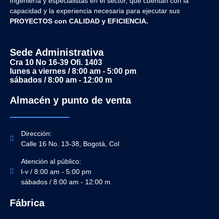
Ingeniería y
especialistas en el sector, que cuentan con la
capacidad y la experiencia necesaria para ejecutar sus
PROYECTOS con CALIDAD y EFICIENCIA.
Sede Administrativa
Cra 10 No 16-39 Ofi. 1403
lunes a viernes / 8:00 am - 5:00 pm
sábados / 8:00 am - 12:00 m
Almacén y punto de venta
Dirección:
Calle 16 No. 13-38, Bogotá, Col
Atención al público:
l-v / 8:00 am - 5:00 pm
sábados / 8:00 am - 12:00 m
Fábrica