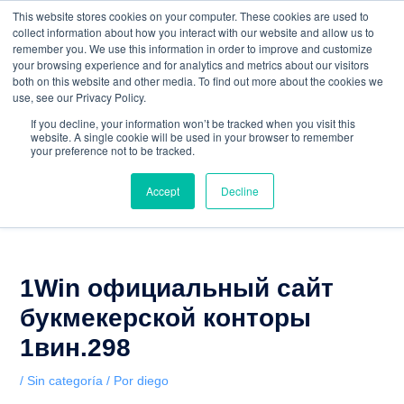
Ir
W
F
Y
I
E
This website stores cookies on your computer. These cookies are used to
al
h
a
o
n
n
collect information about how you interact with our website and allow us to
contenido
a
c
u
s
v
remember you. We use this information in order to improve and customize
t
e
t
t
e
your browsing experience and for analytics and metrics about our visitors
mercadeo@grupoeib.com
WhatsApp:
+57
s
b
u
a
l
both on this website and other media. To find out more about the cookies we
3103229640
PBX:
+ 601 342 80 45
a
o
b
g
o
use, see our Privacy Policy.
RVICIOS
CONTACTO
BLOG
p
o
e
r
p
If you decline, your information won’t be tracked when you visit this
p
k
a
e
website. A single cookie will be used in your browser to remember
m
your preference not to be tracked.
Accept
Decline
1Win официальный сайт
букмекерской конторы
1вин.298
/
Sin categoría
/ Por
diego