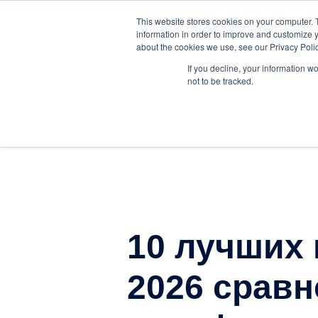
Ir
W
F
Y
I
E
This website stores cookies on your computer. 
al
mercadeo@grupoeib
h
a
o
n
n
information in order to improve and customize y
contenido
a
c
u
s
v
about the cookies we use, see our Privacy Polic
t
e
t
t
e
s
b
u
a
l
If you decline, your information w
a
o
b
g
o
ILUMINACIÓN
not to be tracked.
ILUMINACIÓN
PRODUCTOS
INTERIOR
EXTERIOR
p
o
e
r
p
p
k
a
e
m
10 лучших 
2026 сравн