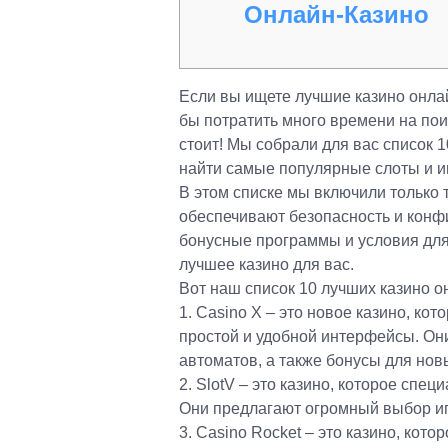
Онлайн-Казино
Если вы ищете лучшие казино онлай
бы потратить много времени на по
стоит! Мы собрали для вас список 
найти самые популярные слоты и и
В этом списке мы включили только 
обеспечивают безопасность и конф
бонусные программы и условия для
лучшее казино для вас.
Вот наш список 10 лучших казино о
1. Casino X – это новое казино, ко
простой и удобной интерфейсы. Он
автоматов, а также бонусы для нов
2. SlotV – это казино, которое спец
Они предлагают огромный выбор игр
3. Casino Rocket – это казино, кот