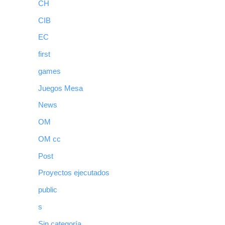
CH
CIB
EC
first
games
Juegos Mesa
News
OM
OM cc
Post
Proyectos ejecutados
public
s
Sin categoría