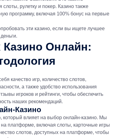
я слоты, рулетку и покер. Казино также
ную программу, включая 100% бонус на первые
пробовать эти казино, если вы ищете лучшее
 деньги.
 Казино Онлайн:
тодология
ебя качество игр, количество слотов,
пасности, а также удобство использования
тзывы игроков и рейтинги, чтобы обеспечить
ность наших рекомендаций.
айн-Казино
р, который влияет на выбор онлайн-казино. Мы
 на платформе, включая слоты, карточные игры
чество слотов, доступных на платформе, чтобы