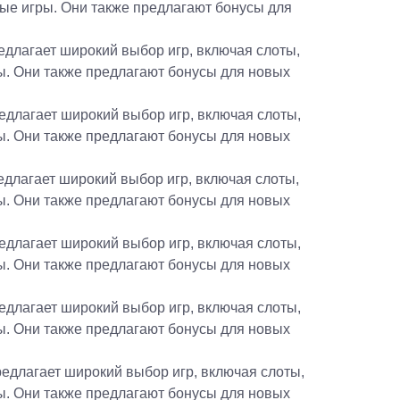
ные игры. Они также предлагают бонусы для
предлагает широкий выбор игр, включая слоты,
ы. Они также предлагают бонусы для новых
предлагает широкий выбор игр, включая слоты,
ы. Они также предлагают бонусы для новых
предлагает широкий выбор игр, включая слоты,
ы. Они также предлагают бонусы для новых
предлагает широкий выбор игр, включая слоты,
ы. Они также предлагают бонусы для новых
предлагает широкий выбор игр, включая слоты,
ы. Они также предлагают бонусы для новых
предлагает широкий выбор игр, включая слоты,
ы. Они также предлагают бонусы для новых