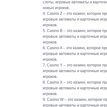
слоты, игровые автоматы и карточ
новых игроков.
4. Casino Z – это казино, которое 
игровые автоматы и карточные игр
игроков.
5. Casino B – это казино, которое 
игровые автоматы и карточные игр
игроков.
6. Casino A – это казино, которое 
игровые автоматы и карточные игр
игроков.
7. Casino Y – это казино, которое 
игровые автоматы и карточные игр
игроков.
8. Casino X – это казино, которое 
игровые автоматы и карточные игр
игроков.
9. Casino W – это казино, которое 
игровые автоматы и карточные игр