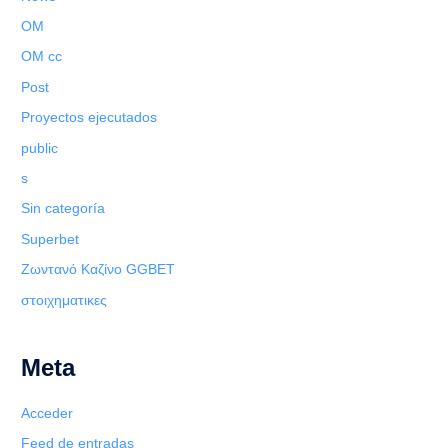
OM
OM cc
Post
Proyectos ejecutados
public
s
Sin categoría
Superbet
Ζωντανό Καζίνο GGBET
στοιχηματικες
Meta
Acceder
Feed de entradas