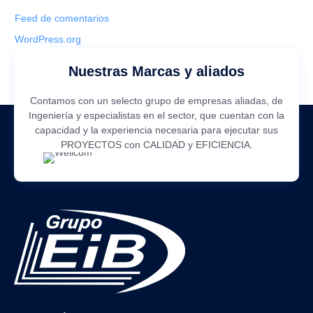
Feed de comentarios
WordPress.org
Nuestras Marcas y aliados
Contamos con un selecto grupo de empresas aliadas, de
Ingeniería y especialistas en el sector, que cuentan con la
capacidad y la experiencia necesaria para ejecutar sus
PROYECTOS con CALIDAD y EFICIENCIA.