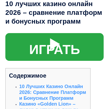
10 лучших казино онлайн
2026 – сравнение платформ
и бонусных программ
▶️
ИГРАТЬ
Содержимое
10 Лучших Казино Онлайн
2026: Сравнение Платформ
и Бонусных Программ
Казино «Golden Lion» –