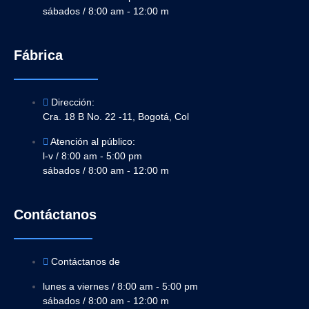
sábados / 8:00 am - 12:00 m
Fábrica
Dirección:
Cra. 18 B No. 22 -11, Bogotá, Col
Atención al público:
l-v / 8:00 am - 5:00 pm
sábados / 8:00 am - 12:00 m
Contáctanos
Contáctanos de
lunes a viernes / 8:00 am - 5:00 pm
sábados / 8:00 am - 12:00 m