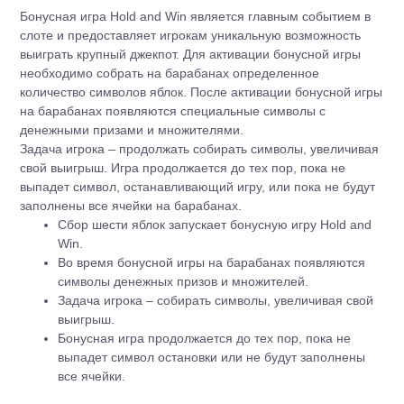
Бонусная игра Hold and Win является главным событием в
слоте и предоставляет игрокам уникальную возможность
выиграть крупный джекпот. Для активации бонусной игры
необходимо собрать на барабанах определенное
количество символов яблок. После активации бонусной игры
на барабанах появляются специальные символы с
денежными призами и множителями.
Задача игрока – продолжать собирать символы, увеличивая
свой выигрыш. Игра продолжается до тех пор, пока не
выпадет символ, останавливающий игру, или пока не будут
заполнены все ячейки на барабанах.
Сбор шести яблок запускает бонусную игру Hold and
Win.
Во время бонусной игры на барабанах появляются
символы денежных призов и множителей.
Задача игрока – собирать символы, увеличивая свой
выигрыш.
Бонусная игра продолжается до тех пор, пока не
выпадет символ остановки или не будут заполнены
все ячейки.