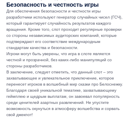
Безопасность и честность игры
Для обеспечения безопасности и честности игры
разработчики используют генератор случайных чисел (ГСЧ),
который гарантирует случайность результатов каждого
вращения. Кроме того, слот проходит регулярные проверки
со стороны независимых аудиторских компаний, которые
подтверждают его соответствие международным
стандартам качества и безопасности.
Игроки могут быть уверены, что игра в слоте является
честной и прозрачной, без каких-либо манипуляций со
стороны разработчиков.
В заключение, следует отметить, что данный слот – это
захватывающее и увлекательное приключение, которое
перенесет игроков в волшебный мир сказки про Белоснежку.
Благодаря своей уникальной тематике, захватывающему
геймплею и щедрым выплатам, он завоевал популярность
среди ценителей азартных развлечений. Не упустите
возможность окунуться в атмосферу волшебства и сорвать
свой джекпот!