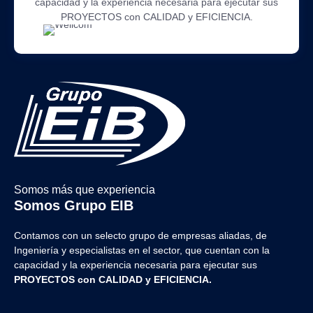
capacidad y la experiencia necesaria para ejecutar sus
PROYECTOS con CALIDAD y EFICIENCIA.
Somos más que experiencia
Somos Grupo EIB
Contamos con un selecto grupo de empresas aliadas, de
Ingeniería y
especialistas en el sector, que cuentan con la
capacidad y la experiencia necesaria para ejecutar sus
PROYECTOS con CALIDAD y EFICIENCIA.