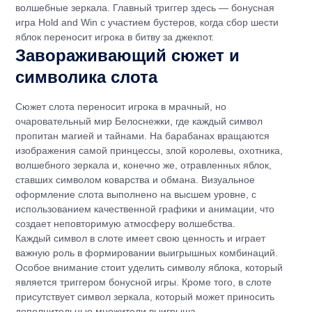
волшебные зеркала. Главный триггер здесь — бонусная
игра Hold and Win с участием бустеров, когда сбор шести
яблок переносит игрока в битву за джекпот.
Завораживающий сюжет и
символика слота
Сюжет слота переносит игрока в мрачный, но
очаровательный мир Белоснежки, где каждый символ
пропитан магией и тайнами. На барабанах вращаются
изображения самой принцессы, злой королевы, охотника,
волшебного зеркала и, конечно же, отравленных яблок,
ставших символом коварства и обмана. Визуальное
оформление слота выполнено на высшем уровне, с
использованием качественной графики и анимации, что
создает неповторимую атмосферу волшебства.
Каждый символ в слоте имеет свою ценность и играет
важную роль в формировании выигрышных комбинаций.
Особое внимание стоит уделить символу яблока, который
является триггером бонусной игры. Кроме того, в слоте
присутствует символ зеркала, который может приносить
дополнительные множители выигрыша.