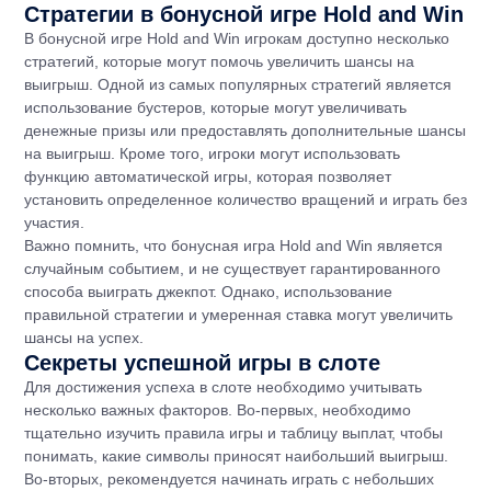
Стратегии в бонусной игре Hold and Win
В бонусной игре Hold and Win игрокам доступно несколько
стратегий, которые могут помочь увеличить шансы на
выигрыш. Одной из самых популярных стратегий является
использование бустеров, которые могут увеличивать
денежные призы или предоставлять дополнительные шансы
на выигрыш. Кроме того, игроки могут использовать
функцию автоматической игры, которая позволяет
установить определенное количество вращений и играть без
участия.
Важно помнить, что бонусная игра Hold and Win является
случайным событием, и не существует гарантированного
способа выиграть джекпот. Однако, использование
правильной стратегии и умеренная ставка могут увеличить
шансы на успех.
Секреты успешной игры в слоте
Для достижения успеха в слоте необходимо учитывать
несколько важных факторов. Во-первых, необходимо
тщательно изучить правила игры и таблицу выплат, чтобы
понимать, какие символы приносят наибольший выигрыш.
Во-вторых, рекомендуется начинать играть с небольших