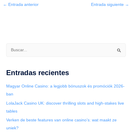
←
Entrada anterior
Entrada siguiente
→
B
u
Entradas recientes
s
c
Magyar Online Casino: a legjobb bónuszok és promóciók 2026-
a
ban
LolaJack Casino UK: discover thrilling slots and high-stakes live
r
tables
p
Verken de beste features van online casino’s: wat maakt ze
o
uniek?