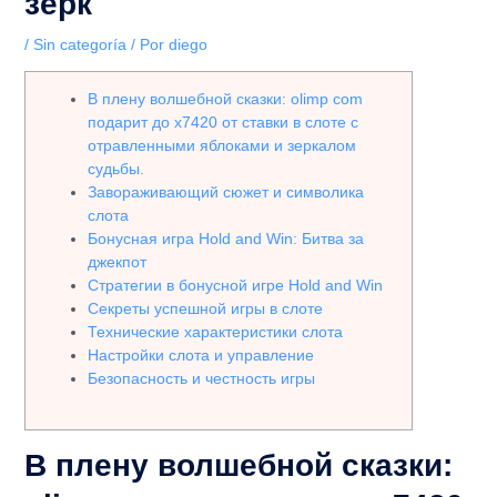
зерк
/
Sin categoría
/ Por
diego
В плену волшебной сказки: olimp com
подарит до x7420 от ставки в слоте с
отравленными яблоками и зеркалом
судьбы.
Завораживающий сюжет и символика
слота
Бонусная игра Hold and Win: Битва за
джекпот
Стратегии в бонусной игре Hold and Win
Секреты успешной игры в слоте
Технические характеристики слота
Настройки слота и управление
Безопасность и честность игры
В плену волшебной сказки: