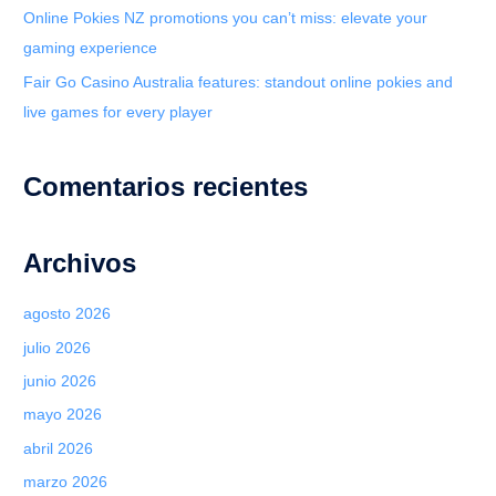
r
Online Pokies NZ promotions you can’t miss: elevate your
:
gaming experience
Fair Go Casino Australia features: standout online pokies and
live games for every player
Comentarios recientes
Archivos
agosto 2026
julio 2026
junio 2026
mayo 2026
abril 2026
marzo 2026