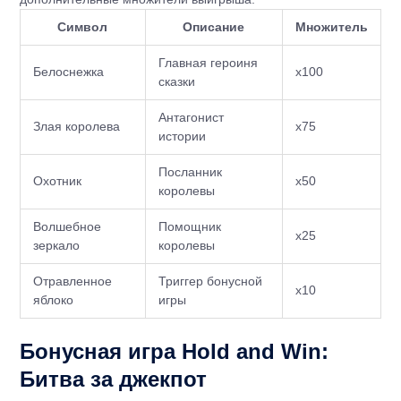
Символ
Описание
Множитель
Главная героиня
Белоснежка
x100
сказки
Антагонист
Злая королева
x75
истории
Посланник
Охотник
x50
королевы
Волшебное
Помощник
x25
зеркало
королевы
Отравленное
Триггер бонусной
x10
яблоко
игры
Бонусная игра Hold and Win:
Битва за джекпот