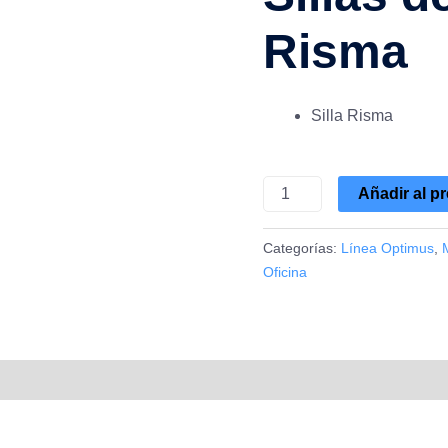
-
Risma
Risma
cantidad
Silla Risma
Añadir al p
Categorías:
Línea Optimus
,
Oficina