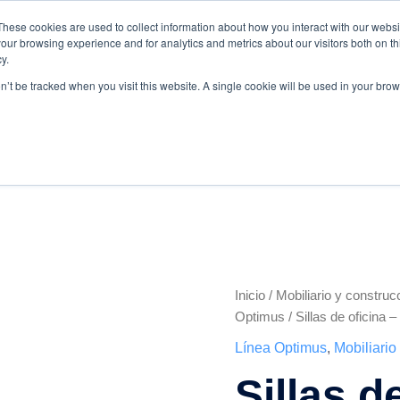
These cookies are used to collect information about how you interact with our webs
.com
WhatsApp:
+57 3103229640
PBX:
+ 601 342 80 45
our browsing experience and for analytics and metrics about our visitors both on th
y.
on’t be tracked when you visit this website. A single cookie will be used in your b
Inicio
/
Mobiliario y construc
Sillas
Optimus
/ Sillas de oficina 
de
Línea Optimus
,
Mobiliario
oficina
Sillas d