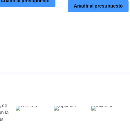
Añadir al presupuesto
Añadir al presupuesto
, de
on la
us