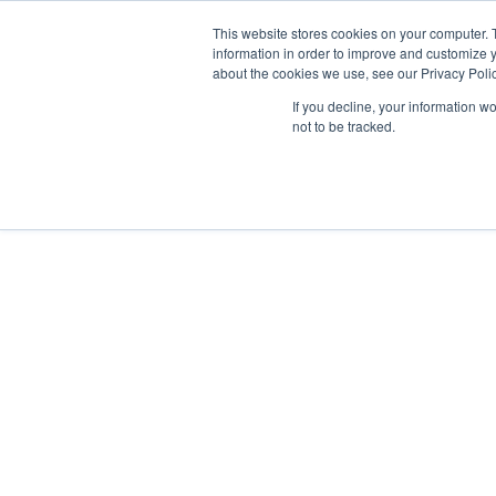
Ir
W
F
Y
I
E
This website stores cookies on your computer. 
al
mercadeo@grupoeib
h
a
o
n
n
information in order to improve and customize y
contenido
a
c
u
s
v
about the cookies we use, see our Privacy Polic
t
e
t
t
e
s
b
u
a
l
If you decline, your information w
a
o
b
g
o
ILUMINACIÓN
not to be tracked.
ILUMINACIÓN
PRODUCTOS
INTERIOR
EXTERIOR
p
o
e
r
p
p
k
a
e
m