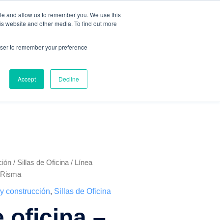
ite and allow us to remember you. We use this
is website and other media. To find out more
rowser to remember your preference
SERVICIOS
BLOG
CONTACTO
Accept
Decline
ción
/
Sillas de Oficina
/
Línea
– Risma
 y construcción
,
Sillas de Oficina
e oficina –