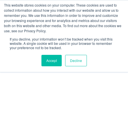
Ir
W
F
Y
I
E
This website stores cookies on your computer. These cookies are used to
al
h
a
o
n
n
collect information about how you interact with our website and allow us to
contenido
a
c
u
s
v
remember you. We use this information in order to improve and customize
t
e
t
t
e
your browsing experience and for analytics and metrics about our visitors
mercadeo@grupoeib.com
WhatsApp:
+57
s
b
u
a
l
both on this website and other media. To find out more about the cookies we
3103229640
PBX:
+ 601 342 80 45
a
o
b
g
o
use, see our Privacy Policy.
RVICIOS
CONTACTO
BLOG
p
o
e
r
p
If you decline, your information won’t be tracked when you visit this
p
k
a
e
website. A single cookie will be used in your browser to remember
m
your preference not to be tracked.
Accept
Decline
Silla
de
oficina
ergonomica
cantidad