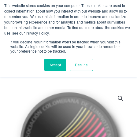
Ir
W
F
Y
I
E
This website stores cookies on your computer. These cookies are used to
al
h
a
o
n
n
collect information about how you interact with our website and allow us to
contenido
a
c
u
s
v
remember you. We use this information in order to improve and customize
t
e
t
t
e
your browsing experience and for analytics and metrics about our visitors
mercadeo@grupoeib.com
WhatsApp:
+57
s
b
u
a
l
both on this website and other media. To find out more about the cookies we
3103229640
PBX:
+ 601 342 80 45
a
o
b
g
o
use, see our Privacy Policy.
p
o
e
r
p
If you decline, your information won’t be tracked when you visit this
p
k
a
e
website. A single cookie will be used in your browser to remember
m
your preference not to be tracked.
Accept
Decline
Spot
Par
30
cantidad