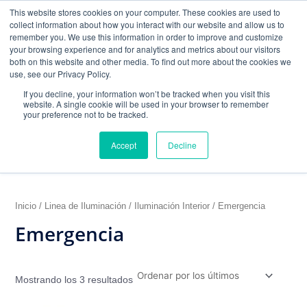
Ordenado
Ir
W
F
Y
I
E
This website stores cookies on your computer. These cookies are used to
por
al
h
a
los
o
n
n
collect information about how you interact with our website and allow us to
últimos
contenido
a
c
u
s
v
remember you. We use this information in order to improve and customize
t
e
t
t
e
your browsing experience and for analytics and metrics about our visitors
mercadeo@grupoeib.com
WhatsApp:
+57
s
b
u
a
l
both on this website and other media. To find out more about the cookies we
3103229640
PBX:
+ 601 342 80 45
a
o
b
g
o
use, see our Privacy Policy.
p
o
e
r
p
If you decline, your information won’t be tracked when you visit this
p
k
a
e
website. A single cookie will be used in your browser to remember
m
your preference not to be tracked.
Accept
Decline
Inicio
/
Linea de Iluminación
/
Iluminación Interior
/ Emergencia
Emergencia
Mostrando los 3 resultados