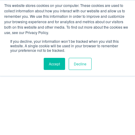
Ir
W
F
Y
I
E
This website stores cookies on your computer. These cookies are used to
al
h
a
o
n
n
collect information about how you interact with our website and allow us to
contenido
a
c
u
s
v
remember you. We use this information in order to improve and customize
t
e
t
t
e
your browsing experience and for analytics and metrics about our visitors
mercadeo@grupoeib.com
WhatsApp:
+57
s
b
u
a
l
both on this website and other media. To find out more about the cookies we
3103229640
PBX:
+ 601 342 80 45
a
o
b
g
o
use, see our Privacy Policy.
RVICIOS
CONTACTO
BLOG
p
o
e
r
p
If you decline, your information won’t be tracked when you visit this
p
k
a
e
website. A single cookie will be used in your browser to remember
m
your preference not to be tracked.
Accept
Decline
Racks
de
piso
abierto
para