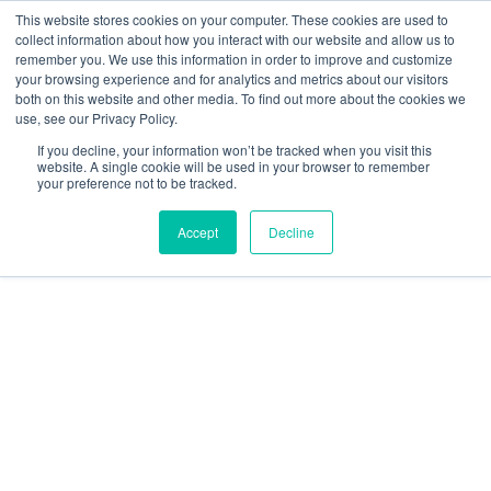
Ir
W
F
Y
I
E
This website stores cookies on your computer. These cookies are used to
al
h
a
o
n
n
collect information about how you interact with our website and allow us to
contenido
a
c
u
s
v
remember you. We use this information in order to improve and customize
t
e
t
t
e
your browsing experience and for analytics and metrics about our visitors
mercadeo@grupoeib.com
WhatsApp:
+57
s
b
u
a
l
both on this website and other media. To find out more about the cookies we
3103229640
PBX:
+ 601 342 80 45
a
o
b
g
o
use, see our Privacy Policy.
RVICIOS
CONTACTO
BLOG
p
o
e
r
p
If you decline, your information won’t be tracked when you visit this
p
k
a
e
website. A single cookie will be used in your browser to remember
m
your preference not to be tracked.
Accept
Decline
Talu-
mini
cantidad