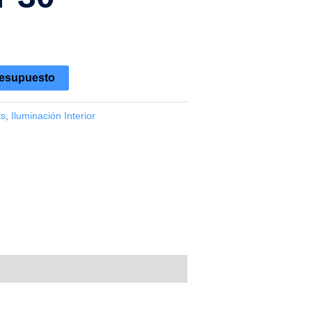
resupuesto
ts
,
Iluminación Interior