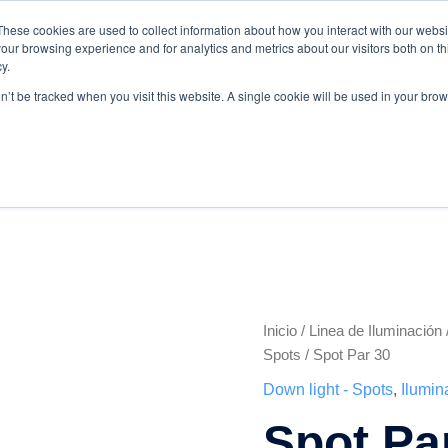
These cookies are used to collect information about how you interact with our webs
.com
WhatsApp:
+57 3103229640
PBX:
+ 601 342 80 45
our browsing experience and for analytics and metrics about our visitors both on th
y.
on’t be tracked when you visit this website. A single cookie will be used in your b
Inicio
/
Linea de Iluminación
Spot
Spots
/ Spot Par 30
Par
Down light - Spots
,
Ilumin
30
Spot Pa