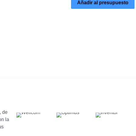
Añadir al presupuesto
, de
on la
us