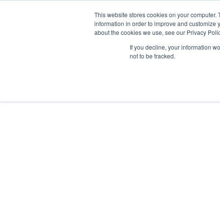
Ir
W
F
Y
I
E
This website stores cookies on your computer. 
al
mercadeo@grupoeib
h
a
o
n
n
information in order to improve and customize y
contenido
a
c
u
s
v
about the cookies we use, see our Privacy Polic
t
e
t
t
e
s
b
u
a
l
If you decline, your information w
a
o
b
g
o
ILUMINACIÓN
not to be tracked.
ILUMINACIÓN
PRODUCTOS
INTERIOR
EXTERIOR
p
o
e
r
p
p
k
a
e
m