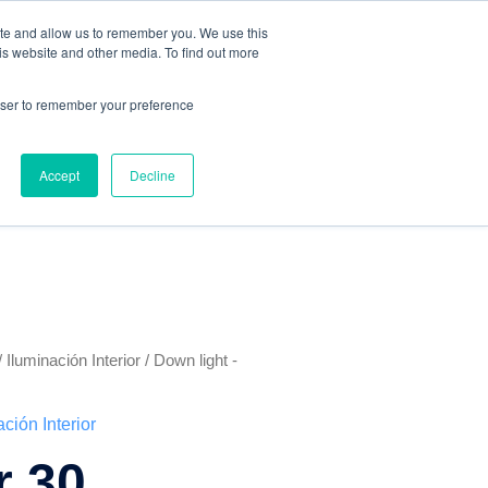
ite and allow us to remember you. We use this
is website and other media. To find out more
rowser to remember your preference
SERVICIOS
BLOG
CONTACTO
Accept
Decline
/
Iluminación Interior
/
Down light -
ación Interior
r 30