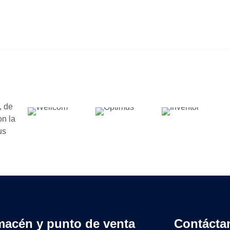
, de
on la
us
macén y punto de venta
Contácta