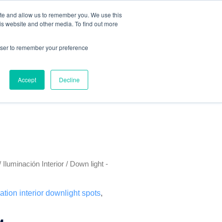
ite and allow us to remember you. We use this
is website and other media. To find out more
rowser to remember your preference
SERVICIOS
BLOG
CONTACTO
Accept
Decline
/
Iluminación Interior
/
Down light -
nation interior downlight spots
,