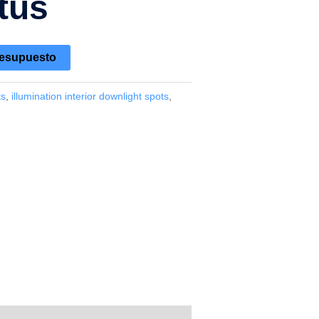
tus
resupuesto
ts
,
illumination interior downlight spots
,