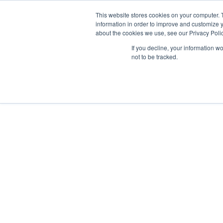
Ir
W
F
Y
I
E
This website stores cookies on your computer. 
al
mercadeo@grupoeib
h
a
o
n
n
information in order to improve and customize y
contenido
a
c
u
s
v
about the cookies we use, see our Privacy Polic
t
e
t
t
e
s
b
u
a
l
If you decline, your information w
a
o
b
g
o
ILUMINACIÓN
not to be tracked.
ILUMINACIÓN
PRODUCTOS
INTERIOR
EXTERIOR
p
o
e
r
p
p
k
a
e
m