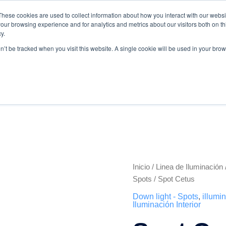
These cookies are used to collect information about how you interact with our webs
.com
WhatsApp:
+57 3103229640
PBX:
+ 601 342 80 45
our browsing experience and for analytics and metrics about our visitors both on th
y.
on’t be tracked when you visit this website. A single cookie will be used in your b
Inicio
/
Linea de Iluminación
Spot
Spots
/ Spot Cetus
Cetus
Down light - Spots
,
illumi
Iluminación Interior
cantidad