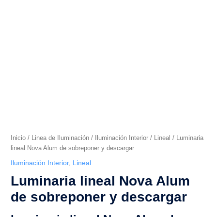
sobreponer
y
descargar
cantidad
Inicio
/
Linea de Iluminación
/
Iluminación Interior
/
Lineal
/ Luminaria
lineal Nova Alum de sobreponer y descargar
Iluminación Interior
,
Lineal
Luminaria lineal Nova Alum
de sobreponer y descargar