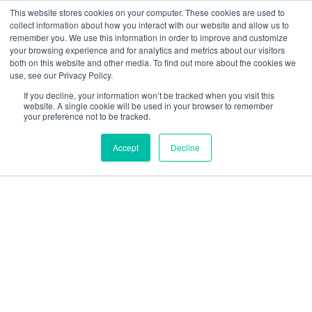
Ir
W
F
Y
I
E
This website stores cookies on your computer. These cookies are used to
al
h
a
o
n
n
collect information about how you interact with our website and allow us to
contenido
a
c
u
s
v
remember you. We use this information in order to improve and customize
t
e
t
t
e
your browsing experience and for analytics and metrics about our visitors
mercadeo@grupoeib.com
WhatsApp:
+57
s
b
u
a
l
both on this website and other media. To find out more about the cookies we
3103229640
PBX:
+ 601 342 80 45
a
o
b
g
o
use, see our Privacy Policy.
RVICIOS
CONTACTO
BLOG
p
o
e
r
p
If you decline, your information won’t be tracked when you visit this
p
k
a
e
website. A single cookie will be used in your browser to remember
m
your preference not to be tracked.
Accept
Decline
Luminaria
lineal
Nova
Alum
de