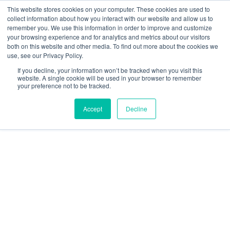
Ir
W
F
Y
I
E
This website stores cookies on your computer. These cookies are used to
al
h
a
o
n
n
collect information about how you interact with our website and allow us to
contenido
a
c
u
s
v
remember you. We use this information in order to improve and customize
t
e
t
t
e
your browsing experience and for analytics and metrics about our visitors
mercadeo@grupoeib.com
WhatsApp:
+57
s
b
u
a
l
both on this website and other media. To find out more about the cookies we
3103229640
PBX:
+ 601 342 80 45
a
o
b
g
o
use, see our Privacy Policy.
RVICIOS
CONTACTO
BLOG
p
o
e
r
p
If you decline, your information won’t be tracked when you visit this
p
k
a
e
website. A single cookie will be used in your browser to remember
m
your preference not to be tracked.
Accept
Decline
Ecolight
Narrow
cantidad