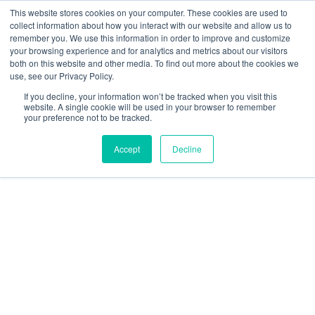
Ir
W
F
Y
I
E
This website stores cookies on your computer. These cookies are used to
al
h
a
o
n
n
collect information about how you interact with our website and allow us to
contenido
a
c
u
s
v
remember you. We use this information in order to improve and customize
t
e
t
t
e
your browsing experience and for analytics and metrics about our visitors
mercadeo@grupoeib.com
WhatsApp:
+57
s
b
u
a
l
both on this website and other media. To find out more about the cookies we
3103229640
PBX:
+ 601 342 80 45
a
o
b
g
o
use, see our Privacy Policy.
RVICIOS
CONTACTO
BLOG
p
o
e
r
p
If you decline, your information won’t be tracked when you visit this
p
k
a
e
website. A single cookie will be used in your browser to remember
m
your preference not to be tracked.
Accept
Decline
Cilindro
Premium
cantidad