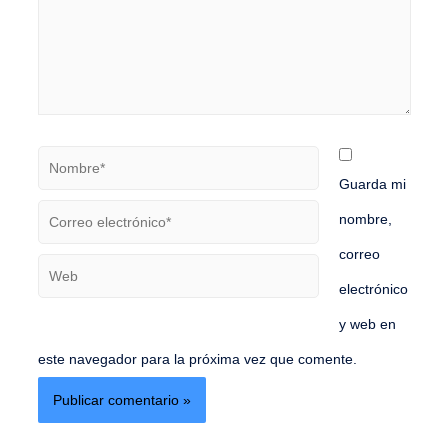
Nombre*
Guarda mi
Correo
nombre,
electrónico*
correo
Web
electrónico
y web en
este navegador para la próxima vez que comente.