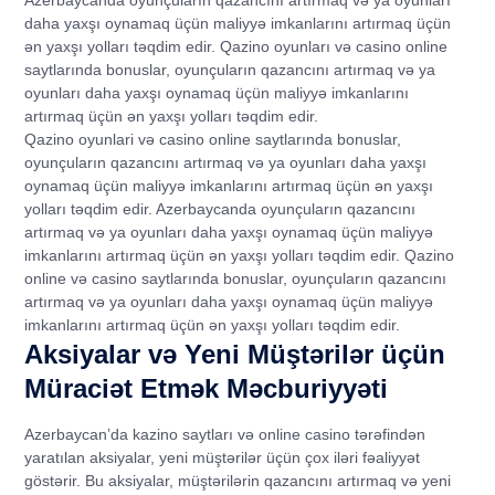
daha yaxşı oynamaq üçün maliyyə imkanlarını artırmaq üçün
ən yaxşı yolları təqdim edir. Qazino oyunları və casino online
saytlarında bonuslar, oyunçuların qazancını artırmaq və ya
oyunları daha yaxşı oynamaq üçün maliyyə imkanlarını
artırmaq üçün ən yaxşı yolları təqdim edir.
Qazino oyunlari və casino online saytlarında bonuslar,
oyunçuların qazancını artırmaq və ya oyunları daha yaxşı
oynamaq üçün maliyyə imkanlarını artırmaq üçün ən yaxşı
yolları təqdim edir. Azerbaycanda oyunçuların qazancını
artırmaq və ya oyunları daha yaxşı oynamaq üçün maliyyə
imkanlarını artırmaq üçün ən yaxşı yolları təqdim edir. Qazino
online və casino saytlarında bonuslar, oyunçuların qazancını
artırmaq və ya oyunları daha yaxşı oynamaq üçün maliyyə
imkanlarını artırmaq üçün ən yaxşı yolları təqdim edir.
Aksiyalar və Yeni Müştərilər üçün
Müraciət Etmək Məcburiyyəti
Azerbaycan’da kazino saytları və online casino tərəfindən
yaratılan aksiyalar, yeni müştərilər üçün çox iləri fəaliyyət
göstərir. Bu aksiyalar, müştərilərin qazancını artırmaq və yeni