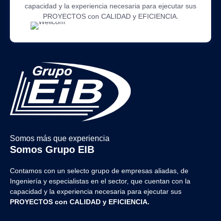
capacidad y la experiencia necesaria para ejecutar sus
PROYECTOS con CALIDAD y EFICIENCIA.
Somos más que experiencia
Somos Grupo EIB
Contamos con un selecto grupo de empresas aliadas, de
Ingeniería y
especialistas en el sector, que cuentan con la
capacidad y la experiencia necesaria para ejecutar sus
PROYECTOS con CALIDAD y EFICIENCIA.