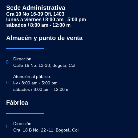
Sede Administrativa
Cra 10 No 16-39 Ofi. 1403
lunes a viernes / 8:00 am - 5:00 pm
sábados / 8:00 am - 12:00 m
Almacén y punto de venta
Dirección:
Calle 16 No. 13-38, Bogotá, Col
Atención al público:
l-v / 8:00 am - 5:00 pm
sábados / 8:00 am - 12:00 m
Fábrica
Dirección:
Cra. 18 B No. 22 -11, Bogotá, Col