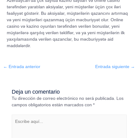
Azerbaycan’da çox sayıda kazino saytları və online casino
tərəfindən yaratılan aksiyalar, yeni müştərilər üçün çox iləri
fəaliyyət göstərir. Bu aksiyalar, müştərilərin qazancını artırmaq
və yeni müştəriləri qazanmaq üçün məcburiyyət olur. Online
casino və kazino oyunları tərəfindən verilən bonuslar, yeni
müştərilərə qarşılıq verilən təkliflər, və ya yeni müştərilərin ilk
yaxşılamasında verilən qazanclar, bu məcburiyyətə aid
maddələrdir.
←
Entrada anterior
Entrada siguiente
→
Deja un comentario
Tu dirección de correo electrónico no será publicada.
Los
campos obligatorios están marcados con
*
Escribe
aquí...