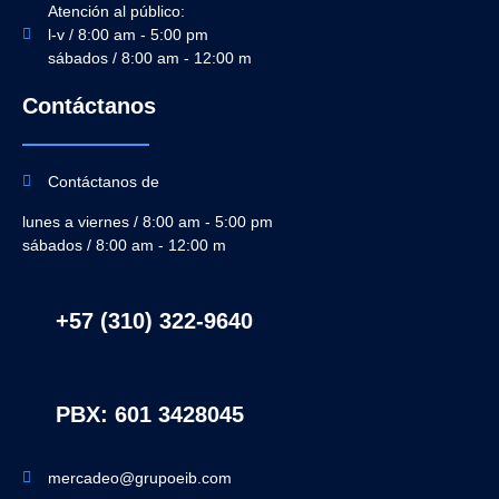
Atención al público:
l-v / 8:00 am - 5:00 pm
sábados / 8:00 am - 12:00 m
Contáctanos
Contáctanos de
lunes a viernes / 8:00 am - 5:00 pm
sábados / 8:00 am - 12:00 m
+57 (310) 322-9640
PBX: 601 3428045
mercadeo@grupoeib.com