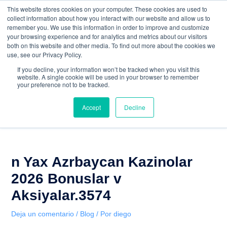
Ir
W
F
Y
I
E
This website stores cookies on your computer. These cookies are used to
al
h
a
o
n
n
collect information about how you interact with our website and allow us to
contenido
a
c
u
s
v
remember you. We use this information in order to improve and customize
t
e
t
t
e
your browsing experience and for analytics and metrics about our visitors
mercadeo@grupoeib.com
WhatsApp:
+57
s
b
u
a
l
both on this website and other media. To find out more about the cookies we
3103229640
PBX:
+ 601 342 80 45
a
o
b
g
o
use, see our Privacy Policy.
p
o
e
r
p
If you decline, your information won’t be tracked when you visit this
p
k
a
e
website. A single cookie will be used in your browser to remember
m
your preference not to be tracked.
Accept
Decline
n Yax Azrbaycan Kazinolar
2026 Bonuslar v
Aksiyalar.3574
Deja un comentario
/
Blog
/ Por
diego