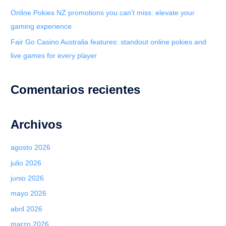
r
Online Pokies NZ promotions you can’t miss: elevate your
:
gaming experience
Fair Go Casino Australia features: standout online pokies and
live games for every player
Comentarios recientes
Archivos
agosto 2026
julio 2026
junio 2026
mayo 2026
abril 2026
marzo 2026