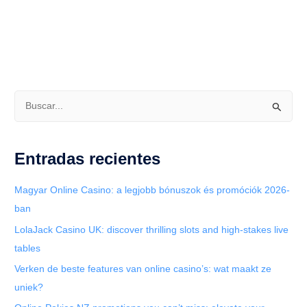
B
u
Entradas recientes
s
c
Magyar Online Casino: a legjobb bónuszok és promóciók 2026-
a
ban
LolaJack Casino UK: discover thrilling slots and high-stakes live
r
tables
p
Verken de beste features van online casino’s: wat maakt ze
o
uniek?
r