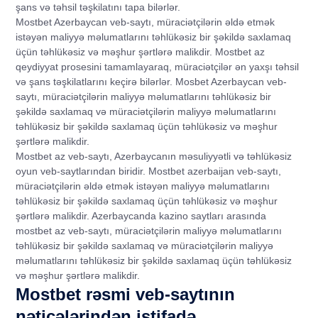
şans və təhsil təşkilatını tapa bilərlər.
Mostbet Azerbaycan veb-saytı, müraciətçilərin əldə etmək
istəyən maliyyə məlumatlarını təhlükəsiz bir şəkildə saxlamaq
üçün təhlükəsiz və məşhur şərtlərə malikdir. Mostbet az
qeydiyyat prosesini tamamlayaraq, müraciətçilər ən yaxşı təhsil
və şans təşkilatlarını keçirə bilərlər. Mosbet Azerbaycan veb-
saytı, müraciətçilərin maliyyə məlumatlarını təhlükəsiz bir
şəkildə saxlamaq və müraciətçilərin maliyyə məlumatlarını
təhlükəsiz bir şəkildə saxlamaq üçün təhlükəsiz və məşhur
şərtlərə malikdir.
Mostbet az veb-saytı, Azerbaycanın məsuliyyətli və təhlükəsiz
oyun veb-saytlarından biridir. Mostbet azerbaijan veb-saytı,
müraciətçilərin əldə etmək istəyən maliyyə məlumatlarını
təhlükəsiz bir şəkildə saxlamaq üçün təhlükəsiz və məşhur
şərtlərə malikdir. Azerbaycanda kazino saytları arasında
mostbet az veb-saytı, müraciətçilərin maliyyə məlumatlarını
təhlükəsiz bir şəkildə saxlamaq və müraciətçilərin maliyyə
məlumatlarını təhlükəsiz bir şəkildə saxlamaq üçün təhlükəsiz
və məşhur şərtlərə malikdir.
Mostbet rəsmi veb-saytının
nəticələrindən istifadə