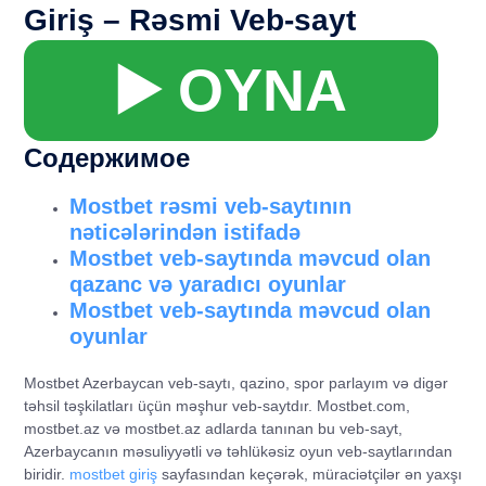
Giriş – Rəsmi Veb-sayt
▶️ OYNA
Содержимое
Mostbet rəsmi veb-saytının
nəticələrindən istifadə
Mostbet veb-saytında məvcud olan
qazanc və yaradıcı oyunlar
Mostbet veb-saytında məvcud olan
oyunlar
Mostbet Azerbaycan veb-saytı, qazino, spor parlayım və digər
təhsil təşkilatları üçün məşhur veb-saytdır. Mostbet.com,
mostbet.az və mostbet.az adlarda tanınan bu veb-sayt,
Azerbaycanın məsuliyyətli və təhlükəsiz oyun veb-saytlarından
biridir.
mostbet giriş
sayfasından keçərək, müraciətçilər ən yaxşı