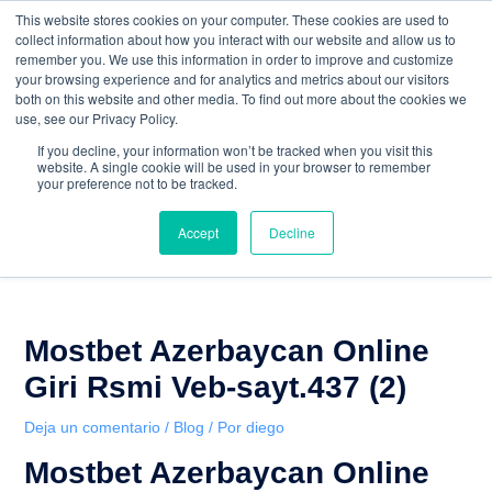
Ir
W
F
Y
I
E
This website stores cookies on your computer. These cookies are used to
al
h
a
o
n
n
collect information about how you interact with our website and allow us to
contenido
a
c
u
s
v
remember you. We use this information in order to improve and customize
t
e
t
t
e
your browsing experience and for analytics and metrics about our visitors
mercadeo@grupoeib.com
WhatsApp:
+57
s
b
u
a
l
both on this website and other media. To find out more about the cookies we
3103229640
PBX:
+ 601 342 80 45
a
o
b
g
o
use, see our Privacy Policy.
p
o
e
r
p
If you decline, your information won’t be tracked when you visit this
p
k
a
e
website. A single cookie will be used in your browser to remember
m
your preference not to be tracked.
Accept
Decline
Mostbet Azerbaycan Online
Giri Rsmi Veb-sayt.437 (2)
Deja un comentario
/
Blog
/ Por
diego
Mostbet Azerbaycan Online