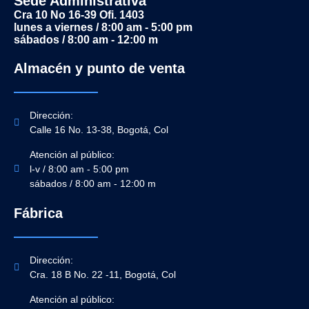
Sede Administrativa
Cra 10 No 16-39 Ofi. 1403
lunes a viernes / 8:00 am - 5:00 pm
sábados / 8:00 am - 12:00 m
Almacén y punto de venta
Dirección:
Calle 16 No. 13-38, Bogotá, Col
Atención al público:
l-v / 8:00 am - 5:00 pm
sábados / 8:00 am - 12:00 m
Fábrica
Dirección:
Cra. 18 B No. 22 -11, Bogotá, Col
Atención al público: