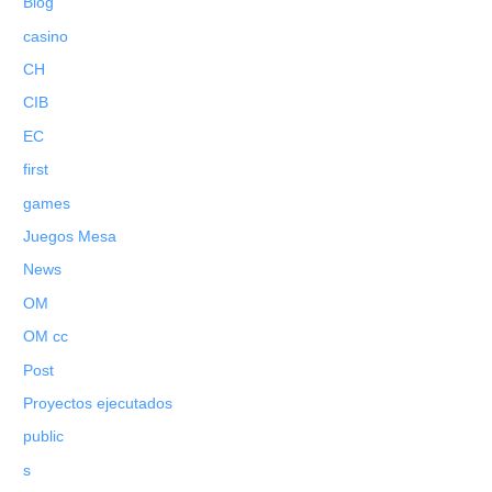
Blog
casino
CH
CIB
EC
first
games
Juegos Mesa
News
OM
OM cc
Post
Proyectos ejecutados
public
s