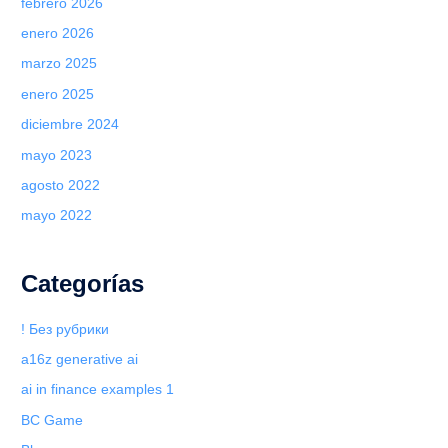
febrero 2026
enero 2026
marzo 2025
enero 2025
diciembre 2024
mayo 2023
agosto 2022
mayo 2022
Categorías
! Без рубрики
a16z generative ai
ai in finance examples 1
BC Game