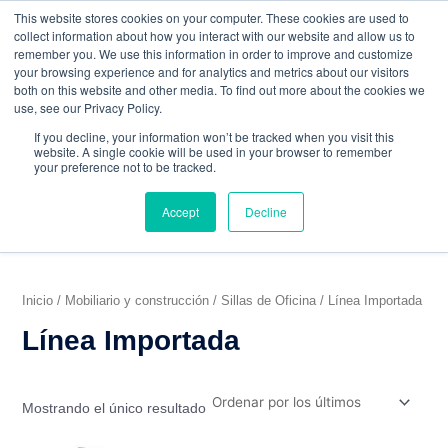
Ir
W
F
Y
I
E
This website stores cookies on your computer. These cookies are used to
al
h
a
o
n
n
collect information about how you interact with our website and allow us to
contenido
a
c
u
s
v
remember you. We use this information in order to improve and customize
t
e
t
t
e
your browsing experience and for analytics and metrics about our visitors
mercadeo@grupoeib.com
WhatsApp:
+57
s
b
u
a
l
both on this website and other media. To find out more about the cookies we
3103229640
PBX:
+ 601 342 80 45
a
o
b
g
o
use, see our Privacy Policy.
RVICIOS
CONTACTO
BLOG
p
o
e
r
p
If you decline, your information won’t be tracked when you visit this
p
k
a
e
website. A single cookie will be used in your browser to remember
m
your preference not to be tracked.
Accept
Decline
Inicio
/
Mobiliario y construcción
/
Sillas de Oficina
/ Línea Importada
Línea Importada
Mostrando el único resultado